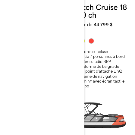
Switch Cruise 18
Switch Cruise 18
- 130 ch
- 170 ch
À partir de
38 999 $
À partir de
44 799 $
Remorque incluse
Remorque incluse
Jusqu'à 7 personnes à bord
Jusqu'à 7 personnes à bord
Système audio BRP
Système audio BRP
Plateforme de baignade
Plateforme de baignade
avec point d'attache LinQ
avec point d'attache LinQ
Système de navigation
Système de navigation
Garmin† avec écran tactile
Garmin† avec écran tactile
de 7 po
de 7 po