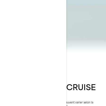
2023 SWITCH® CRUISE
38 999 $
À partir de
i
PDSF, les frais de transport et de préparation peuvent varier selon la
sélection.
* Ensemble Switch Cruise 21 - 230 hp