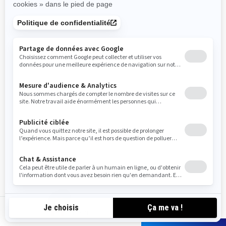
2023
Switch Cruise 21
- 230 ch
À partir de
51 499 $
Remorque incluse
Jusqu'à 9 personnes à bord
Système audio BRP
Plateforme de baignade
avec point d'attache LinQ
Système de navigation
Garmin† avec écran tactile
de 7 po
ca-fr