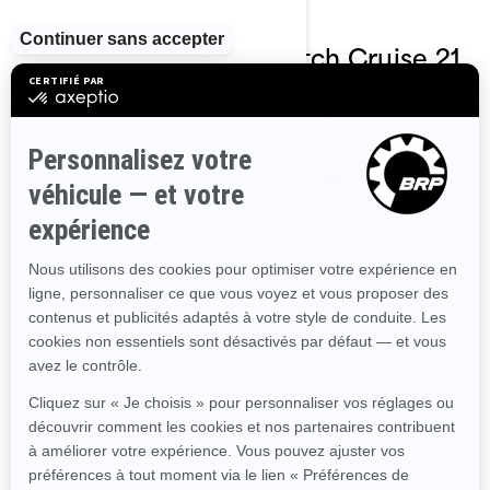
2023
2023
Switch Cruise 18
Switch Cruise 21
- 230 ch
- 170 ch
À partir de
48 499 $
À partir de
48 499 $
Remorque incluse
Remorque incluse
Jusqu'à 7 personnes à bord
Jusqu'à 9 personnes à bord
Système audio BRP
Système audio BRP
Plateforme de baignade
Plateforme de baignade
avec point d'attache LinQ
avec point d'attache LinQ
Système de navigation
Système de navigation
Garmin† avec écran tactile
Garmin† avec écran tactile
de 7 po
de 7 po