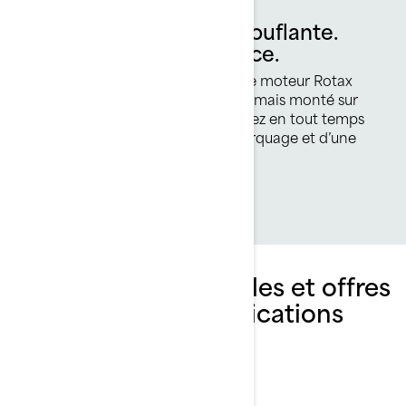
Une puissance époustouflante.
Incroyablement efficace.
Le Rotax® 1630 ACE™ - 170 est le moteur Rotax
atmosphérique le plus puissant jamais monté sur
une motomarine Sea-Doo. Profitez en tout temps
d’une grande puissance de remorquage et d’une
journée entière de plaisir.
Explorez les ensembles et offres
Wake et leurs spécifications