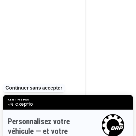
2024
Wake 170
À partir de
17 599 $
Sports Nautiques
Stabilité améliorée
Excellente combinaison
entre puissance et efficacité
énergétique
Siège permettant jusqu'à 3
passagers
Plateforme arrière avec