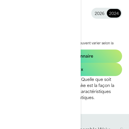
2026
2024
2024 Wake
17 599 $
À partir de
i
PDSF, les frais de transport et de préparation peuvent varier selon la
sélection.
*L'ensemble illustré est le Wake 170
Trouvez un concessionnaire
Demandez un prix
Sur planche, en ski ou en wakeskate. Quelle que soit
votre activité favorite, le Sea-Doo Wake est la façon la
plus facile d’en profiter grâce à des caractéristiques
exclusives exprès pour les sports nautiques.