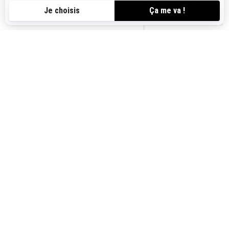
Switch
indispensables
ca-fr
Produits
Accessoires et
d'entretien et de
équipements
maintenance
pour la pêche
Vous pourriez aussi aimer
Plus de modèles de pontons Sea-Doo qui pourraient
vous correspondre.