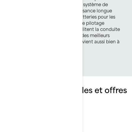
traîne Garmin Force Kraken. Son système de
batterie robuste fournit de la puissance longue
durée (nul besoin de retirer les batteries pour les
recharger!). Les fonctionnalités de pilotage
automatique et le sonar UHD facilitent la conduite
de votre ponton et la recherche des meilleurs
endroits de pêche. De plus, il convient aussi bien à
l'eau salée qu'à l'eau douce.
Explorez les ensembles et offres
Switch Fish et leurs
spécifications
SWITCH FISH