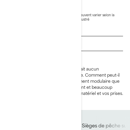
55 399 $
À partir de
i
PDSF, les frais de transport et de préparation peuvent varier selon la
sélection.
* Ensemble Switch Fish 18 – 170 ch illustré
Voir les promotions
Obtenez un devis
Trouvez un concessionnaire
Un sérieux bateau de pêche qui ne fait aucun
compromis pour le plaisir de la famille. Comment peut-il
être les deux à la fois? Un aménagement modulaire que
vous pouvez transformer en un instant et beaucoup
d'espace pour vos passagers, votre matériel et vos prises.
Moteur de pêche à la
Sièges de pêche sur