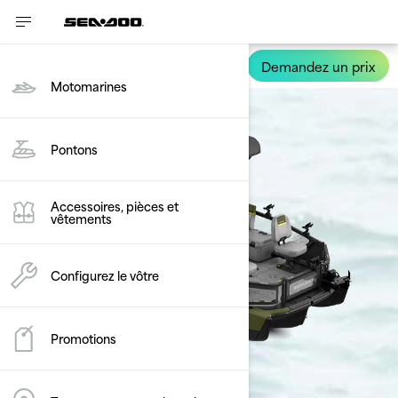
Comparez
0/3 sélectionnés
Réinitialisez
Demandez un prix
Switch Fish
Motomarines
Pontons
Accessoires, pièces et
vêtements
Configurez le vôtre
Promotions