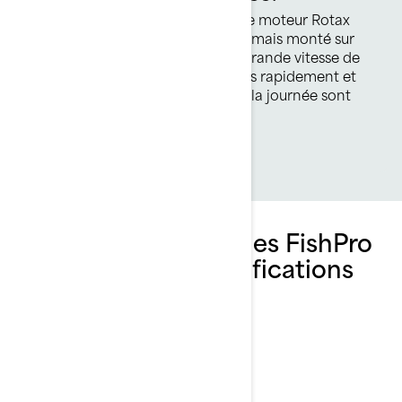
Le Rotax® 1630 ACE™ – 170 est le moteur Rotax
atmosphérique le plus puissant jamais monté sur
une motomarine Sea-Doo. Une grande vitesse de
pointe pour atteindre les poissons rapidement et
du plaisir et de l’adrénaline toute la journée sont
toujours à portée de main.
Explorer les ensembles FishPro
Trophy et leurs spécifications