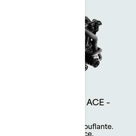
Moteur Rotax 1630 ACE –
170 ch
Une puissance époustouflante.
Incroyablement efficace.