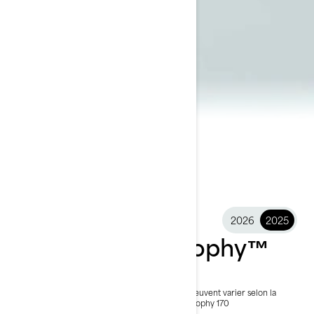
2026
2025
2025 FishPro Trophy™
26 099 $
À partir de
i
PDSF, les frais de transport et de préparation peuvent varier selon la
sélection.
* L'ensemble illustré est le FishPro Trophy 170