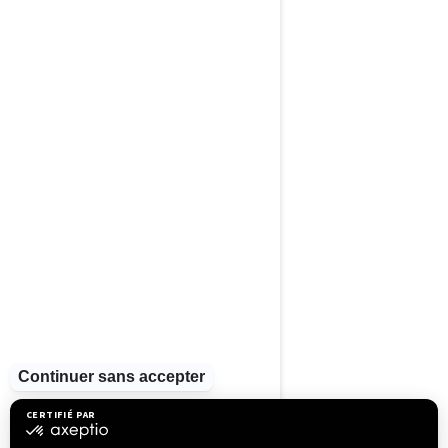
2025
FishPro Trophy
170
À partir de
26 099 $
Pêche Récréative
Stabilité et contrôle de
pointe
Excellente combinaison
entre puissance et efficacité
énergétique
Système de batterie avancé
Caractéristiques de pêche : 5
porte-cannes à pêche,