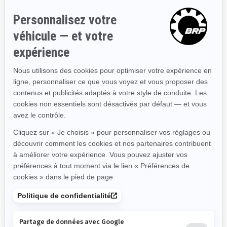
détecteur de poisson et
GPS, mode de pêche à la
traîne, appuie-pieds
Gunwale, siège pivotant
modulaire, vivier avec
connexion rapide et système
d’ancrage
Ensemble technologie :
système audio-premium
BRP, écran ACL d'une
largeur de 20 cm et port USB
Magasiner les accessoires,
pièces et vêtements pour
FishPro Trophy
TOUS LES ACCESSOIRES