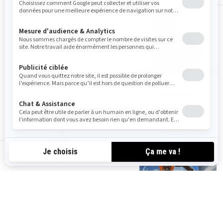
Accessoires
VFI et vêtements
FishPro Trophy
de sécurité
ca-fr
Produits
Accessoires et
d'entretien et de
équipements