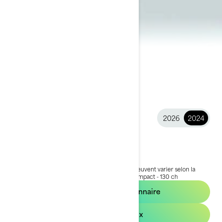
2026
2024
2024 SWITCH®
29 699 $
À partir de
i
PDSF, les frais de transport et de préparation peuvent varier selon la
sélection.
*L'ensemble illustré est le Switch Compact - 130 ch
Trouvez un concessionnaire
Demandez un prix