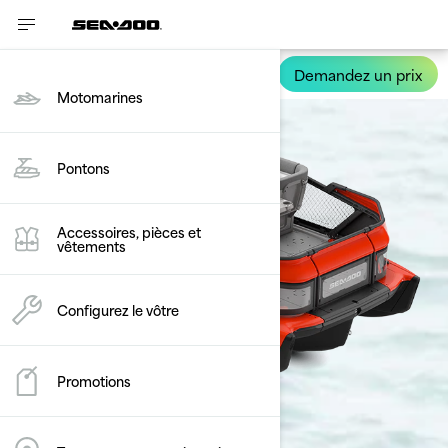
Comparez
0/3 sélectionnés
Réinitialisez
Demandez un prix
Switch
Motomarines
Pontons
Accessoires, pièces et
vêtements
Configurez le vôtre
Promotions