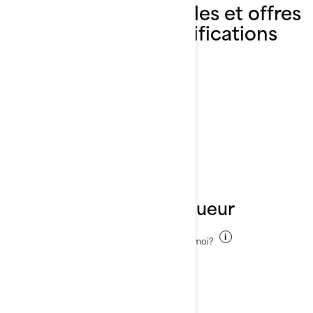
Explorez les ensembles et offres
Switch et leurs spécifications
SWITCH
Changer de modèle
1
Choisissez la longueur
Quelle est la bonne longueur pour moi?