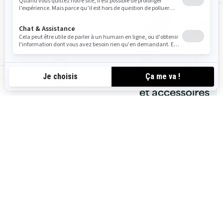
ca-fr
Accessoires
VFI et accessoires
Switch
de sécurité
Pièces et
Rangement et
entretien
système LinQ