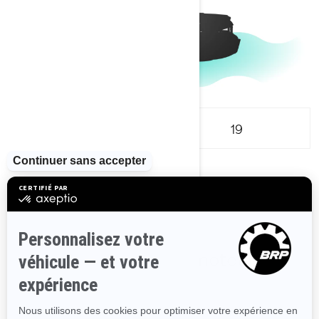
16
19
Compact
2
Sélectionnez un moteur
3