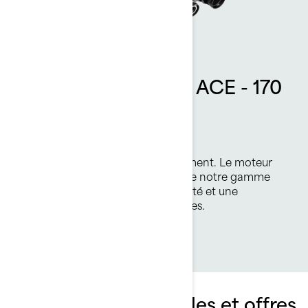
Moteur Rotax 1630 ACE - 170
ch
Redéfinissez votre jeu
Arrivez à destination plus rapidement. Le moteur
atmosphérique le plus puissant de notre gamme
pour une performance, une fiabilité et une
économie de carburant optimisées.
Explorez les ensembles et offres