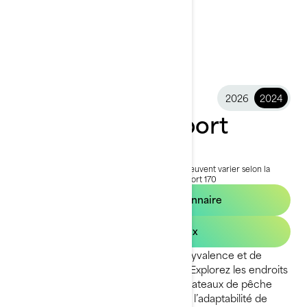
2026
2024
2024 FishPro Sport
21 599 $
À partir de
i
PDSF, les frais de transport et de préparation peuvent varier selon la
sélection.
*L'ensemble illustré est le FishPro Sport 170
Trouvez un concessionnaire
Demandez un prix
Une combinaison d’excitation, de polyvalence et de
passion dans un ensemble complet. Explorez les endroits
auparavant innaccessibles pour les bateaux de pêche
traditionnels et faites l’expérience de l’adaptabilité de