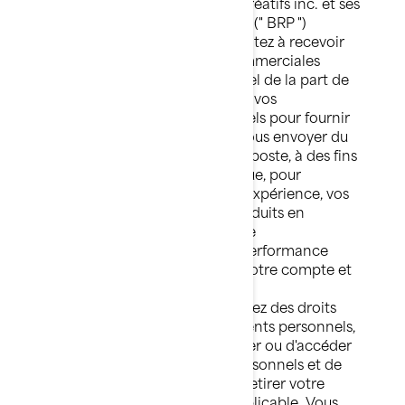
Bombardier Produits Récréatifs inc. et ses
sociétés affiliées et filiales (" BRP ")
présume que vous consentez à recevoir
des communications commerciales
personnalisées par courriel de la part de
BRP. BRP gère également vos
renseignements personnels pour fournir
les services demandés, vous envoyer du
courrier marketing par la poste, à des fins
de marketing téléphonique, pour
adapter/améliorer votre expérience, vos
fonctionnalités et vos produits en
fonction de votre profil de
consommateur et de la performance
d’analytique, pour gérer votre compte et
pour améliorer nos
produits/services.
Vous avez des droits
relatifs à vos renseignements personnels,
tels que le droit de corriger ou d'accéder
à vos renseignements personnels et de
refuser de donner ou de retirer votre
consentement, lorsqu'applicable. Vous