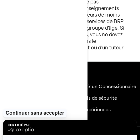
logistique. BRP ne collecte pas
intentionnellement de renseignements
personnels auprès de mineurs de moins
de 16 ans. Les produits et services de BRP
ne sont pas destinés à ce groupe d'âge. Si
vous avez moins de 16 ans, vous ne devez
pas utiliser les services sans le
consentement d'un parent ou d'un tuteur
légal.
Ressources
Explorez Sea-Doo
Devenir un Concessionnaire
Besoin d'aide
Rappels de sécurité
Carrières
BRP Expériences
S'inscrire