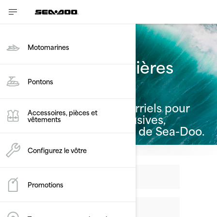
Motomarines
Recevez les dernières
nouvelles
Pontons
Inscrivez-vous à nos courriels pour
Accessoires, pièces et
recevoir des offres exclusives,
vêtements
promotions et nouvelles de Sea-Doo.
Configurez le vôtre
Promotions