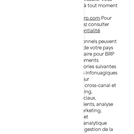
pouvez exercer ces droits à tout moment
en contactant BRP à
l'adresse
privacyofficer@brp.com
.Pour
plus d'informations, veuillez consulter
notre
politique de confidentialité
.
Vos renseignements personnels peuvent
être transférés en dehors de votre pays
de résidence. Il est nécessaire pour BRP
de partager vos renseignements
personnels avec les catégories suivantes
de tierces parties: services infonuagiques
(nuage de données/basé sur
l'informatique), marketing cross-canal et
automatisation du marketing,
plateformes de médias sociaux,
plateforme de données clients, analyse
Web et consultants en marketing,
spécialistes du marketing et
développeurs et service d'analytique
d'événements, logiciels et gestion de la