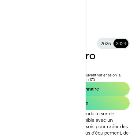
2026
2024
2024 Explorer Pro
23 999 $
À partir de
i
PDSF, les frais de transport et de préparation peuvent varier selon la
sélection.
*L'ensemble illustré est le Explorer Pro 170
Trouvez un concessionnaire
Demandez un prix
L’Explorer Pro redéfinit l’idée de la conduite sur de
longues distances. Maintenant disponible avec un
moteur de 230 ch, il est conçu avec soin pour créer des
façons ingénieuses de transporter plus d’équipement, de