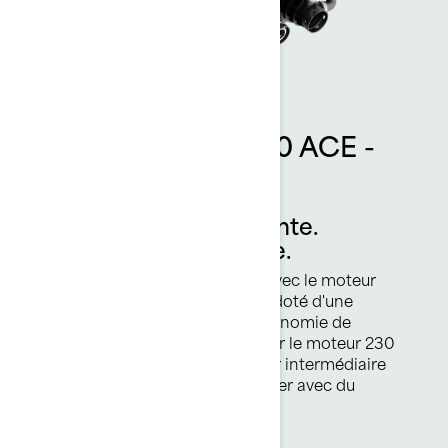
Moteur Rotax® 1630 ACE -
170/230 ch
Une puissance palpitante.
Étonnamment efficace.
Deux moteurs puissants offerts avec le moteur
Rotax® 1630 ACE - le 170 ch est doté d'une
aspiration naturelle avec une économie de
carburant optimale ou optez pour le moteur 230
ch suralimenté et un refroidisseur intermédiaire
externe, optimisé pour fonctionner avec du
carburant ordinaire.