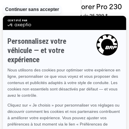
Explorer Pro 170
Explorer Pro 230
À partir de
23 999 $
À partir de
25 299 $
Aventure
Aventure
Stabilité et contrôle de
Stabilité et contrôle de
pointe
pointe
Excellente combinaison
Excellente combinaison
entre puissance et efficacité
entre puissance et efficacité
énergétique
énergétique
Siège permettant jusqu'à 3
Siège permettant jusqu'à 3
passagers
passagers
Confort pour les longues
Confort pour les longues
sorties
sorties
Capacité de rangement
Capacité de rangement
inégalée
inégalée