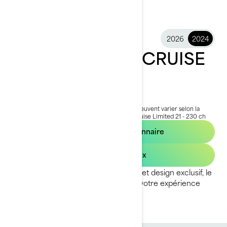
2026
2024
2024 SWITCH® CRUISE
LIMITED
63 499 $
À partir de
i
PDSF, les frais de transport et de préparation peuvent varier selon la
sélection.
*L'ensemble illustré est le Switch Cruise Limited 21 - 230 ch
Trouvez un concessionnaire
Demandez un prix
Avec son confort, ses commoditées et design exclusif, le
Switch Cruise Limited 2024 amène votre expérience
marine à un autre niveau