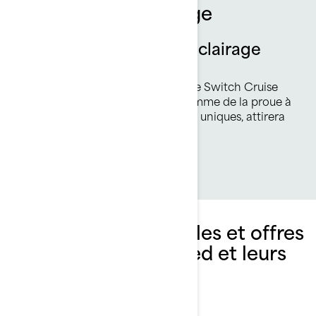
Symbole de prestige
Design, coloration et éclairage
uniques
Parfait jusqu’au moindre détail. Le Switch Cruise
Limited, avec son fini haut de gamme de la proue à
la poupe et ses motifs et couleurs uniques, attirera
tous les regards sur l’eau.
Explorez les ensembles et offres
Switch Cruise Limited et leurs
spécifications