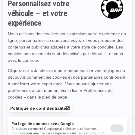
Ensemble Limited : plus de
places assises, style unique
et plus
Système de navigation
Garmin† avec écran tactile
de 7 po
Remorque incluse
Magasinez les accessoires,
pièces et vêtements pour
Switch Cruise Limited
TOUS LES ACCESSOIRES