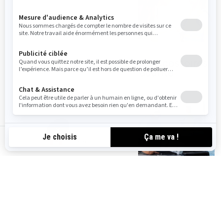
VFI et accessoires
de sécurité
Accessoires
Switch Cruise
ca-fr
Rangement et
système LinQ
Pièces et
entretien