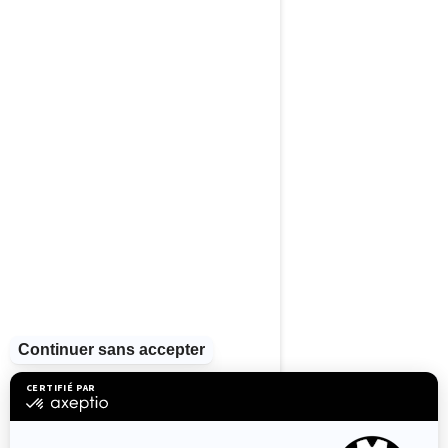
2024
Switch Cruise
Limited 21 - 230
hp
À partir de
63 499 $
Écran couleur tactile de
10,25 po avec BRP Connect
Système audio Premium BRP