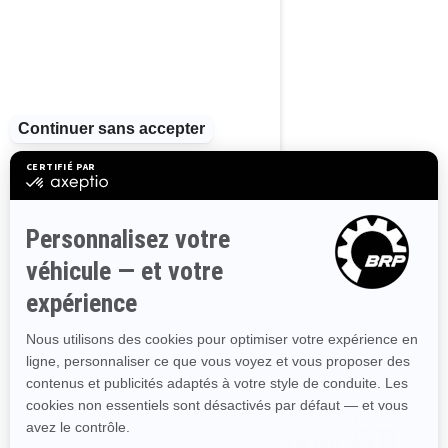
GTI 130
À partir de
14 399 $
Plaisance
Stabilité améliorée
Excellente combinaison
entre plaisir et efficacité
énergétique
Siège permettant jusqu'à 3
passagers
Grande plateforme
d’embarquement avec
système d’attache LinQ
Magasinez les accessoires,
pièces et vêtements pour GTI