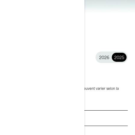
2026
2025
2025 GTI™
14 399 $
À partir de
i
PDSF, les frais de transport et de préparation peuvent varier selon la
sélection.
* L’ensemble illustré est le GTI 130
Voir les promotions
Obtenez un devis
Trouvez un concessionnaire