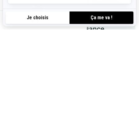
Produits
d’entretien et de
Accessoires et
maintenance
vêtements de
ca-fr
plaisance
Vous pourriez aussi aimer
2026 GTI
À partir de
14 899 $
i