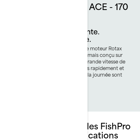
Moteur Rotax 1630 ACE - 170
ch
Une puissance palpitante.
Étonnamment efficace.
Le Rotax® 1630 ACE™ – 170 est le moteur Rotax
atmosphérique le plus puissant jamais conçu sur
une motomarine Sea-Doo. Une grande vitesse de
pointe pour atteindre les poissons rapidement et
du plaisir et de l’adrénaline toute la journée sont
toujours à portée de main.
Explorez les ensembles FishPro
Sport et leurs spécifications