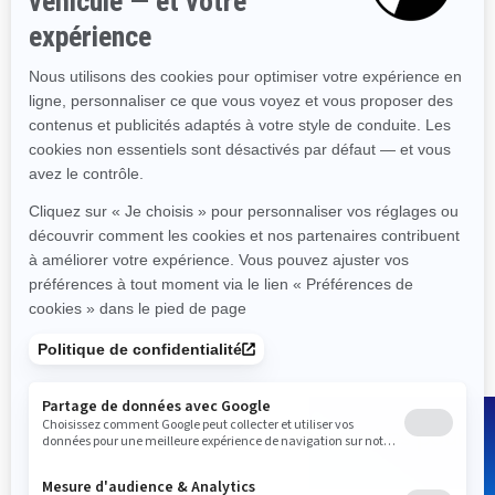
Stabilité et contrôle de
pointe
Excellente combinaison
entre puissance et efficacité
énergétique
Siège permettant jusqu'à 3
passagers
Plateforme arrière avec
système LinQ
Caractéristiques de pêche :
5 porte-cannes à pêche,
détecteur de poisson et
GPS, banquette, mode de
pêche à la traîne et appuie-
pieds Gunwale
Magasinez des pièces et accessoires pour
votre véhicule