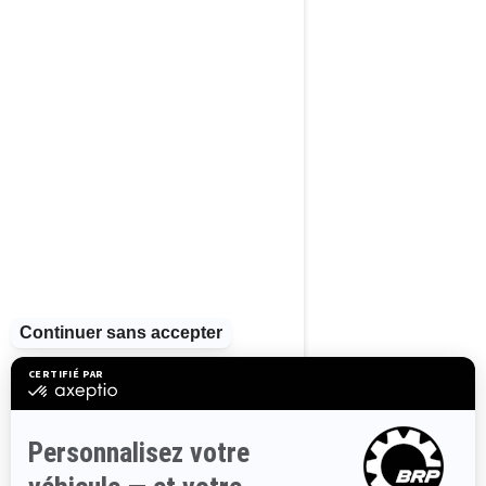
2023
FishPro Sport
170
À partir de
20 499 $
Pêche Récréative