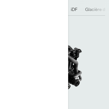
Moteur Rotax
Coque ST3
iDF
Glacière de