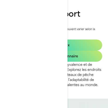
2023 FishPro Sport
20 499 $
À partir de
i
PDSF, les frais de transport et de préparation peuvent varier selon la
sélection.
* Ensemble FishPro Sport 170
2025 FishPro Sport
Demandez un prix
Trouvez un concessionnaire
Une combinaison d’excitation, de polyvalence et de
passion dans un ensemble complet. Explorez les endroits
auparavant inaccessibles pour les bateaux de pêche
traditionnels et faites l’expérience de l’adaptabilité de
l’une des motomarines les plus polyvalentes au monde.