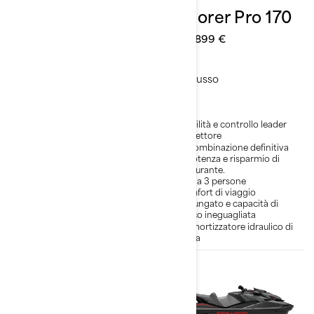
GTX Limited 325
Explorer Pro 170
Da
30.999 €
Da
24.899 €
Lusso
Lusso
Stabilità e controllo leader
Stabilità e controllo leader
nel settore
nel settore
Accelerazione di classe
La combinazione definitiva
mondiale con il motore da
di potenza e risparmio di
325 hp
carburante.
Ammortizzatore idraulico di
Fino a 3 persone
virata
Comfort di viaggio
Sistema premium con
prolungato e capacità di
display touchscreen da
carico ineguagliata
10,25”, BRP Connect e Apple
Ammortizzatore idraulico di
CarPlay
virata