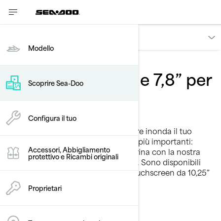
Scoprire
Modello
Aspetto smart
Display da 10,25” e 7,8” per
Scoprire Sea-Doo
moto d’acqua
Dati a portata di mano
Configura il tuo
Una panoramica esplosione di colore inonda il tuo
cruscotto e fornisce le informazioni più importanti:
Accessori, Abbigliamento
Parametri di guida, navigazione marina con la nostra
protettivo e Ricambi originali
app BRP GO!, musica e altro ancora. Sono disponibili
due modelli di display: il modello touchscreen da 10,25”
e il modello LCD da 7,8”.
Proprietari
Vedi GTX Limited