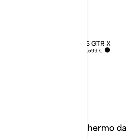
2026 GTR-X
Da
23.599 €
i
Scopri di più
Come utilizzare lo schermo da
10,25”