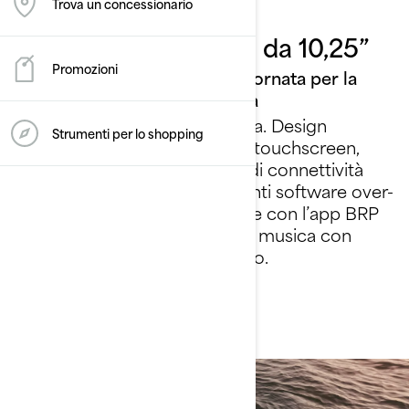
Trova un concessionario
Display touchscreen da 10,25”
Promozioni
La nostra tecnologia più aggiornata per la
migliore esperienza connessa
Migliorare l’esperienza di guida. Design
Strumenti per lo shopping
premium dell’intuitivo display touchscreen,
personalizzabile con funzioni di connettività
intelligenti come aggiornamenti software over-
the-air via Wi-Fi, carte nautiche con l’app BRP
GO! e un facile controllo della musica con
funzione di volume automatico.