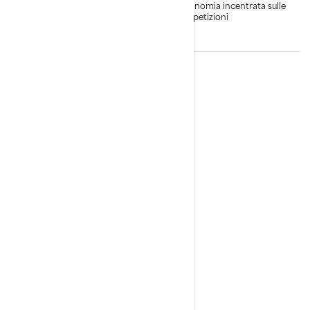
virata: 3 posizioni per
Ergonomia incentrata sulle
controllare rapidamente la
competizioni
rigidità.
2026
Wake Pro 230
Da
24.799 €
Sport da traino
Coppia e potenza
sovralimentate