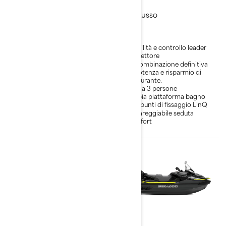
Lusso
Lusso
Stabilità e controllo leader
Stabilità e controllo leader
nel settore
nel settore
La combinazione definitiva
La combinazione definitiva
di potenza e risparmio di
di potenza e risparmio di
carburante.
carburante.
Fino a 3 persone
Fino a 3 persone
Ampia piattaforma bagno
Ampia piattaforma bagno
con punti di fissaggio LinQ
con punti di fissaggio LinQ
Impareggiabile seduta
Impareggiabile seduta
comfort
comfort
2026
2026