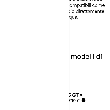
gratuita BRP GO! o altre app compatibili come
Wavve Boating e LITT Live Radio direttamente
sul display della tua moto d’acqua.
Scopri di più
Disponibile su questi modelli di
moto d’acqua
2026 GTX
Da
19.799 €
i