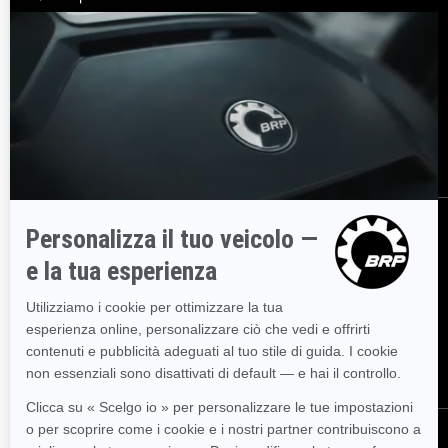
Risorse
Esplora Sea-Doo
Entra nella rete rivenditori
BRP
Serve Aiuto?
Promemoria sulla sicurezza
Lavoro
BRP Experiences
Iscriviti
Partecipa alla Newsletter.
Sii il primo a ricevere informazioni
su eventi, novità e promozioni.
Iscriviti
Seguici