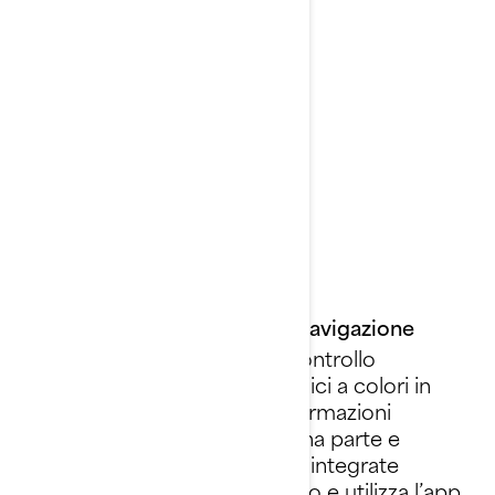
Stabilità e controllo leader
nel settore
Ampia piattaforma bagno
con punti di fissaggio LinQ
Caratteristiche specifiche
sport da traino
Display LCD da 7,8”
Connettiti e immergiti nella navigazione
Funzionamento semplice e controllo
completo. Il display da 7,8 pollici a colori in
formato split screen offre informazioni
fondamentali sul veicolo da una parte e
informazioni sulle applicazioni integrate
dall’altra. Collega il tuo telefono e utilizza l’app