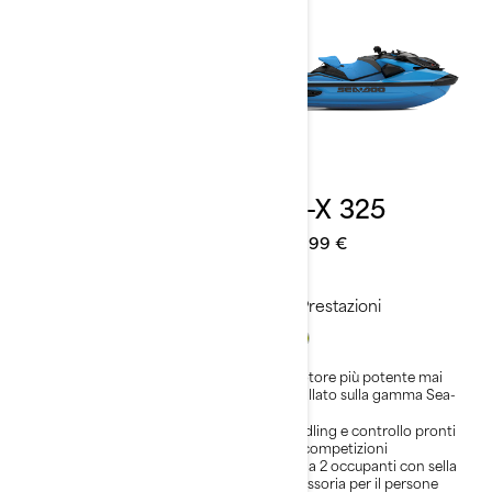
2026
2026
RXT-X 325
RXP-X 325
Da
29.499 €
Da
27.199 €
Prestazioni
Prestazioni
Il motore più potente mai
Il motore più potente mai
installato sulla gamma Sea-
installato sulla gamma Sea-
Doo
Doo
Stabilità e controllo leader
Handling e controllo pronti
nel settore
per competizioni
Fino a 3 persone
Fino a 2 occupanti con sella
accessoria per il persone
Ammortizzatore idraulico di