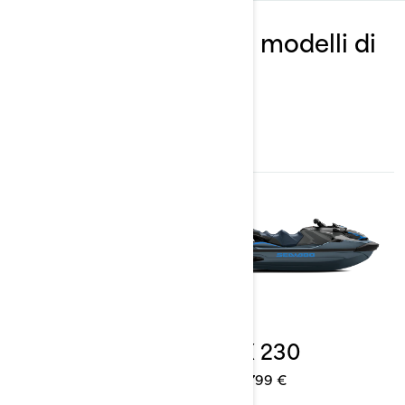
Disponibile su questi modelli di
moto d’acqua
2026
2026
GTX 170
GTX 230
Da
19.799 €
Da
21.799 €