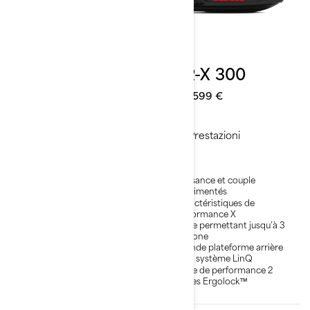
2026
2026
Explorer Pro 230
GTR-X 300
Da
26.199 €
Da
23.599 €
Lusso
Prestazioni
Stabilità e controllo leader
Puissance et couple
nel settore
suralimentés
La combinazione definitiva
Caractéristiques de
di potenza e risparmio di
performance X
carburante.
Siège permettant jusqu’à 3
Fino a 3 persone
persone
Comfort di viaggio
Grande plateforme arrière
prolungato e capacità di
avec système LinQ
carico ineguagliata
Siège de performance 2
Ammortizzatore idraulico di
pièces Ergolock™
virata