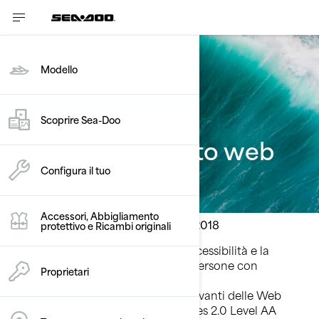
Modello
Informativa sull
Scoprire Sea-Doo
accessibilità al sito web
Configura il tuo
Accessori, Abbigliamento
Ultimo aggiornamento: 11/23/2018
protettivo e Ricambi originali
BRP si impegna a facilitare l'accessibilità e la
fruibilità dei propri siti Web a persone con
Proprietari
disabilità. BRP sta attualmente
implementando le porzioni rilevanti delle Web
Content Accessibility Guidelines 2.0 Level AA