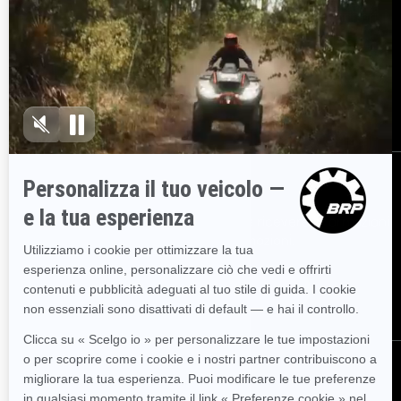
Esplora Sea-Doo
Entra nella rete rivenditori
BRP
Serve Aiuto?
Promemoria sulla sicurezza
Lavoro
BRP Experiences
Iscriviti
Partecipa alla Newsletter.
Sii il primo a ricevere informazioni
su eventi, novità e promozioni.
Iscriviti
Seguici