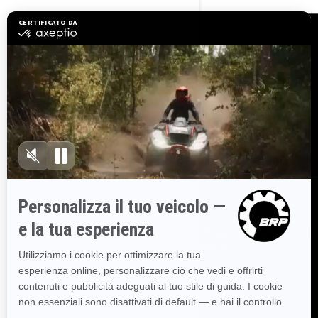
Risorse
Esplora Sea-Doo
Entra nella rete rivenditori
BRP
Serve Aiuto?
Promemoria sulla sicurezza
Lavoro
BRP Experiences
Iscriviti
Partecipa alla Newsletter.
Sii il primo a ricevere informazioni
su eventi, novità e promozioni.
Iscriviti