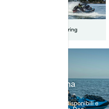
Rec Lite
Touring
Non vedi l’ora di
scoprire la gamma
2026?
Guarda i nostri modelli disponibili e
trova la tua prossima Sea-Doo