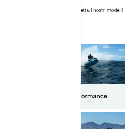
straordinario
Qualunque sia l’avventura che ti aspetta, i nostri modelli
Sea-Doo ti condurranno lì
SCOPRI I SEGMENTI SEA-DOO
Recreation
Performance