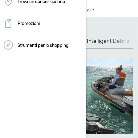
Trova un concessionario
Cose straordinarie ti attendono. Ci sei?
Promozioni
Display touchscreen
migliorato
Intelligent Debris Fr
Strumenti per lo shopping