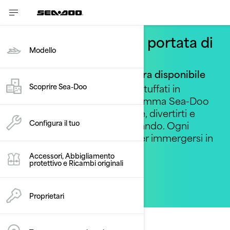
Cose straordinarie a portata di
Modello
mano
La gamma Sea-Doo 2026 è ora disponibile
Rompi la routine quotidiana e tuffati in
Scoprire Sea-Doo
avventure straordinarie! La gamma Sea-Doo
2026 è il tuo invito a esplorare, divertirti e
Configura il tuo
inseguire ciò che ti sta chiamando. Ogni
avventura è un’opportunità per immergersi in
qualcosa di epico.
Accessori, Abbigliamento
protettivo e Ricambi originali
Scopri i modelli
Proprietari
Guida a modo tuo