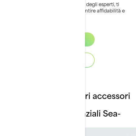
d’acqua ai consigli di manutenzione degli esperti, ti
offriamo tutto il necessario per garantire affidabilità e
durata nel tempo.
Scopri
Scarica il catalogo
Panoramica dei nostri accessori
e dei nostri capi di
abbigliamento essenziali Sea-
Doo