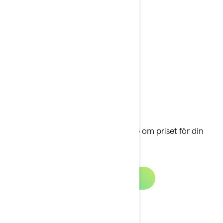
Välj önskad Sea-Doo-modell och be om priset för din
framtida vattenskoter.
Begär en offert
Provkörnings förfrågan