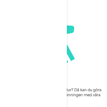
Vill du ta en Sea-Doo-modell på en tur? Då kan du göra
det! Klicka nedan för att uppleva spänningen med våra
vattenskotrar.