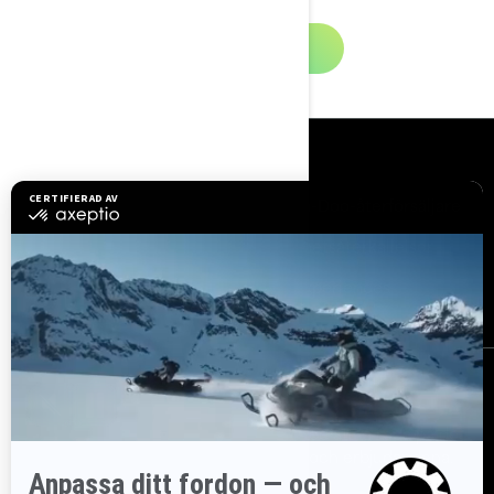
Provkörnings förfrågan
Resurser
Utforska Sea-Doo
Bli Sea-Doo-återförsäljare
Behöver du hjälp?
Säkerhetsåterkallelser
Lediga jobb
BRP Experiences
Registrera dig
Gå med i nyhetsbrevet.
Var först med att få reda på de
senaste evenemangen, nyheterna och erbjudandena.