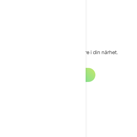
Ange en ort för att söka återförsäljare i din närhet.
Sök återförsäljare
Begär en offert