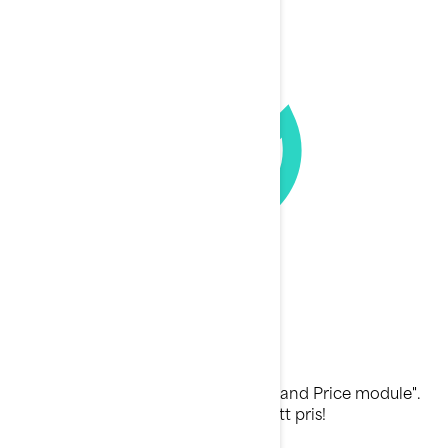
Fordonskonfiguration
Bygg din egen Sea-Doo med "Build and Price module".
Välj modell, skräddarsy den och få ett pris!