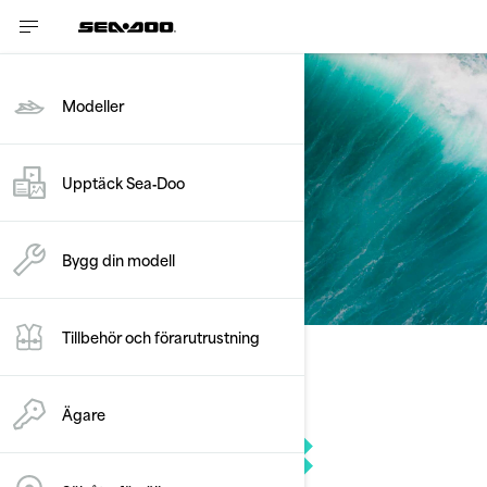
Modeller
Upptäck Sea‑Doo
Köpfunktioner
Bygg din modell
Tillbehör och förarutrustning
Hjälp mig välja
Ägare