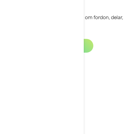
Se våra broschyrer för alla uppgifter om fordon, delar,
tillbehör och klädsel.
Broschyrer
Sök återförsäljare