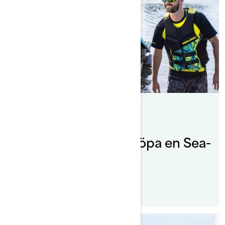
By Sea-Doo Team
Postat den 2021-12-06
Funderar du på att köpa en Sea-
Doo?