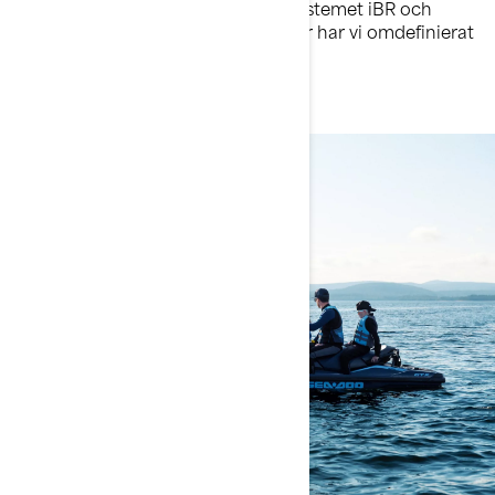
banbrytande teknik såsom bromssystemet iBR och
Rotax-motorer. I över fem decennier har vi omdefinierat
äventyr på vatten.