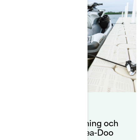
By Sea-Doo Team
Postat den 2020-06-22
Gör det rätt: Sjösättning och
upptagning av din Sea-Doo