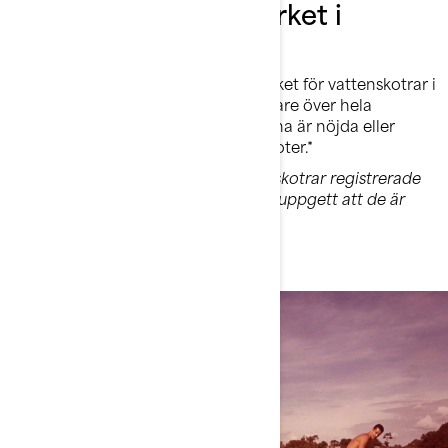
Det ledande varumärket i
Europa
Sea-Doo är det mest sålda varumärket för vattenskotrar i
Europa och har förtroendet hos förare över hela
kontinenten. 81 % av Sea-Doo-ägarna är nöjda eller
mycket nöjda med sin nya vattenskoter.*
*Baserat på EMEA-ägare av vattenskotrar registrerade
mellan mars och augusti 2024 som uppgett att de är
huvudanvändare av vattenskotern