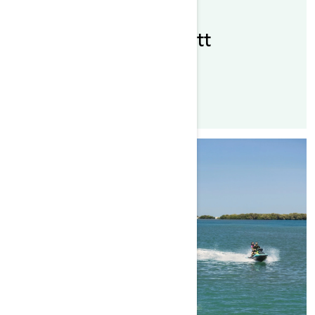
Postat den 2021-12-06
Kör din Sea-doo på ett
ansvarsfullt sätt