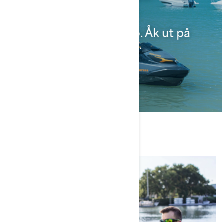
äventyret!
Gå med i en gemenskap. Åk ut på
äventyr. Lev ditt intresse.
Läs mer
Kortips