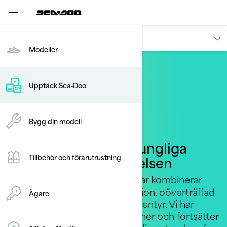
Upptack
Modeller
Upptäck Sea‑Doo
Bygg din modell
Sea-Doo: Den ursprungliga
vattenskoterupplevelsen
Tillbehör och förarutrustning
Som pionjär inom vattenskotrar kombinerar
Sea-Doo årtionden av innovation, oöverträffad
Ägare
expertis och en tradition av äventyr. Vi har
åtnjutit förtroende i generationer och fortsätter