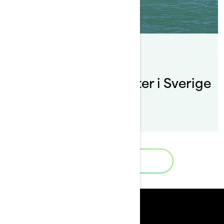
By Sea-Doo Team
Postat den 2022-01-12
Regler för vattenskoter i Sverige
Load More
Resurser