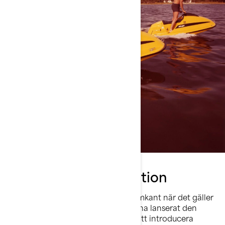
Över 50 år av innovation
Sedan 1968 har Sea-Doo legat i framkant när det gäller
vattenskoterinnovationer – från att ha lanserat den
första personliga vattenskotern till att introducera