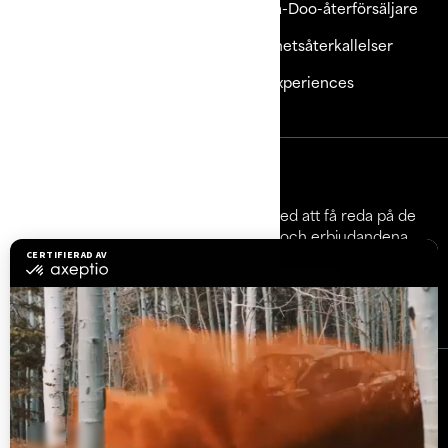
Utforska Sea-Doo
Bli Sea-Doo-återförsäljare
Behöver du hjälp?
Säkerhetsåterkallelser
Lediga jobb
BRP Experiences
Registrera dig
Gå med i nyhetsbrevet.
Var först med att få reda på de
senaste evenemangen, nyheterna och erbjudandena.
Prenumerera
Följ oss