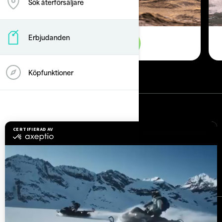
Sök återförsäljare
Erbjudanden
Se erbjudande
Köpfunktioner
Resurser
Utforska Sea-Doo
Bli Sea-Doo-återförsäljare
Behöver du hjälp?
Säkerhetsåterkallelser
Lediga jobb
BRP Experiences
Registrera dig