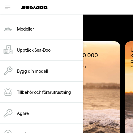
Erbjudanden
Modeller
Ta del av en
U
Upptäck Sea‑Doo
återbetalningsbonus på 20 000
kr vid köp av en Sea-Doo
Erbjudandet är giltigt till 30.09.2026
E
Bygg din modell
Tillbehör och förarutrustning
Ägare