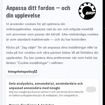
senaste evenemangen, nyheterna och erbjudandena.
Prenumerera
Följ oss