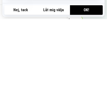
Begär en provkörning
se-sv
Visa lokala erbjudanden
Du kanske också gillar
2026 RXT-X
Pris från
318 900 kr
i