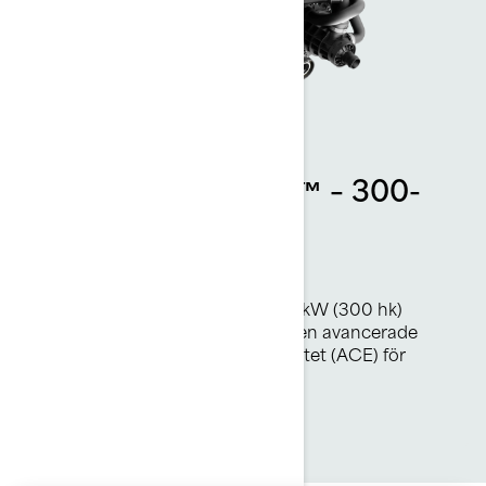
ROTAX® 1630 ACE™ – 300-
motor
Ren Rotax-kraft
Rotax 1630 ACE-motorn ger 217 kW (300 hk)
pulshöjande spänning och har den avancerade
tekniken för förbränningseffektivitet (ACE) för
exceptionell ekonomi.