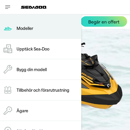
Begär en offert
RXT-X RS
Modeller
Upptäck Sea‑Doo
Bygg din modell
Tillbehör och förarutrustning
Ägare