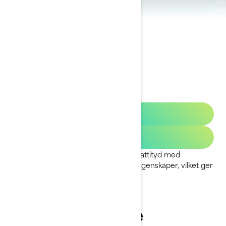
2023 RXT-X RS
Begär en offert
Erbjudanden
RXT-X RS kombinerar en högoktanig attityd med
exceptionell säkerhet och praktiska egenskaper, vilket ger
den perfekt offshore-prestanda.
Årets erbjudande