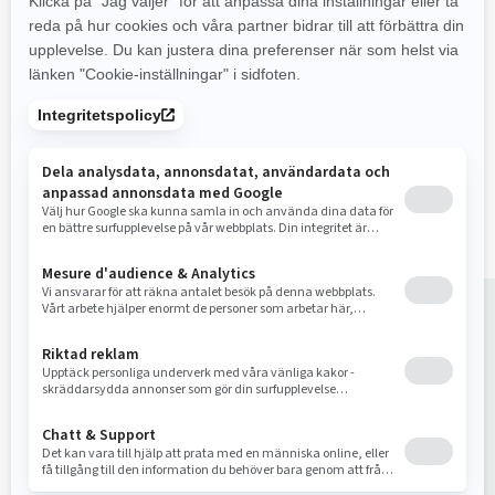
Den mest kraftfulla motorn i
Sea-Doo-utbudet
Industriledande stabilitet
och kontroll
Upp till 3 passagerare
Tech-paket: BRP
premiumljudsystem och
fullfärgsdisplay (tillval)
Köp ditt åk
Hitta återförsäljare