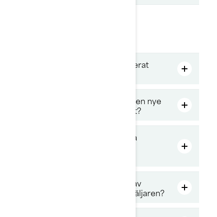
Garantifrågor
Hur får jag mitt fordon reparerat
under garantin?
Överförs fabriksgarantin till den nye
ägaren om jag säljer fordonet?
Kan garantin utnyttjas hos alla
auktoriserade Sea-Doo-
återförsäljare?
Omfattar garantin transport av
fordonet till och från återförsäljaren?