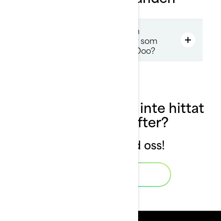
Hur kan jag få information om
eventuella säkerhetsåtgärder som
behöver utföras på min Sea-Doo?
Har du fortfarande inte hittat
det du letar efter?
Ta kontakt med oss!
Kontakta