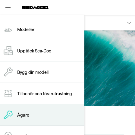
Ägare
Modeller
Upptäck Sea‑Doo
Vanliga frågor
Bygg din modell
Tillbehör och förarutrustning
Ägare
Servicefrågor