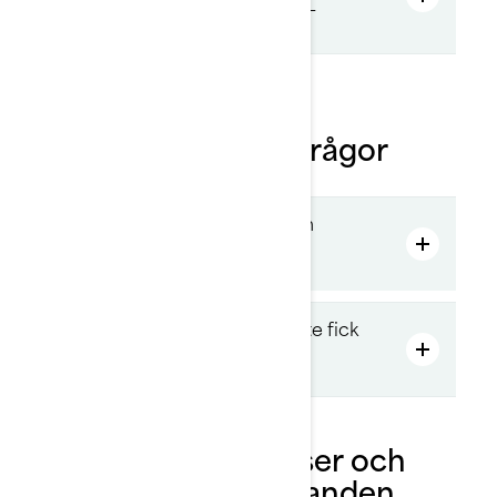
reservdelar hos min Sea-Doo-
återförsäljare?
Kampanj- och
marknadsföringsfrågor
Hur kan jag få information om
aktuella kampanjer och
erbjudanden?
Hur kan jag få hjälp om jag inte fick
någon kampanjrabatt eller
specialerbjudande?
Produktåterkallelser och
säkerhetsmeddelanden