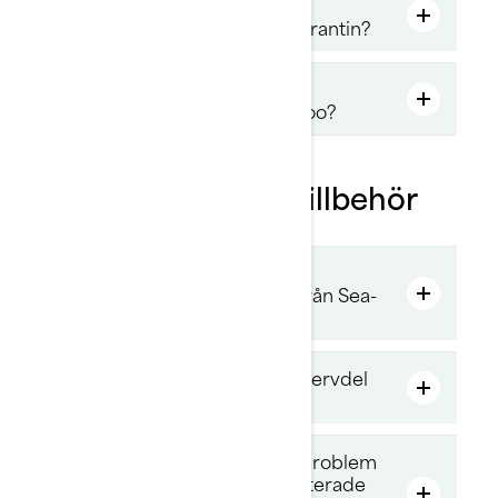
Varför omfattades inte min
utbytta/reparerade del av garantin?
Hur ändrar jag adress eller
ägaruppgifter för min Sea-Doo?
Reservdelar och tillbehör
Kan jag köpa reservdelar och
tillbehör för Sea-Doo direkt från Sea-
Doo?
Hur får jag support för en reservdel
eller ett tillbehör?
Vad ska jag göra om jag har problem
med reservdelar eller restnoterade