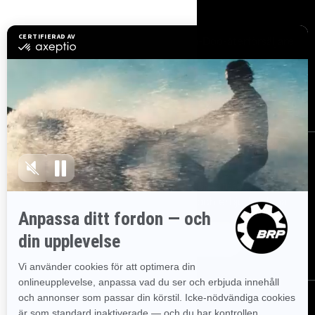
Resurser
Utforska Sea-Doo
Bli Sea-Doo-återförsäljare
Behöver du hjälp?
Säkerhetsåterkallelser
Lediga jobb
BRP Experiences
Registrera dig
Gå med i nyhetsbrevet.
Var först med att få reda på de
senaste evenemangen, nyheterna och erbjudandena.
Prenumerera
Följ oss