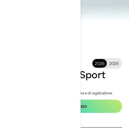
2026
2025
2026 FishPro™ Sport
22.299 €
A partire da
i
Prezzo include VAT ma esclude costi di consegna e di registrazione.
*Nell’immagine il pacchetto FishPro Sport 170
Allestimento e prezzo
Ricevi un preventivo