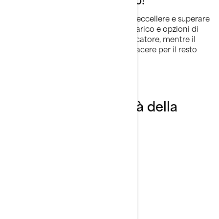
Il FishPro ha tutto ciò che serve per eccellere e superare
la concorrenza. Velocità, spazio di carico e opzioni di
lancio sono il sogno di qualsiasi pescatore, mentre il
divertimento che garantisce è un piacere per il resto
della famiglia.
Scopri le funzionalità della
FishPro Sport 2026