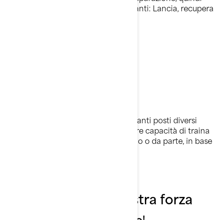
puoi concentrarti sulle cose importanti: Lancia, recupera
e pesca!
Personalizza la tua
configurazione
5 portacanne da pesca
Le canne possono essere messe in tanti posti diversi
attorno all’imbarcazione e consentire capacità di traina
ottimizzate. Tienile a portata di mano o da parte, in base
al tipo di avventura.
La versatilità è la nostra forza
Abbiamo pensato a tutto!