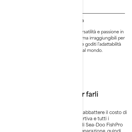
Trova un concessionario
Richiedi una prova dimostrativa
Una combinazione di entusiasmo, versatilità e passione in
un unico pacchetto. Esplora posti prima irraggiungibili per
le tradizionali imbarcazioni da pesca e goditi l’adattabilità
di una delle imbarcazioni più versatili al mondo.
Tutto sulla pesca
Tutto ciò che ti serve per farli
abboccare!
Hai appena trovato la soluzione per abbattere il costo di
una tradizionale barca da pesca sportiva e tutti i
grattacapi che ne derivano. I modelli Sea-Doo FishPro
richiedono meno pulizia e meno preparazione, quindi