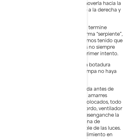
la parte inferior del volante y moverla hacia la
derecha para girar el remolque a la derecha y
viceversa.
Puede que en el primer intento termine
componiendo una figura en forma “serpiente”,
pero no se preocupe: todos hemos tenido que
aprender e incluso los expertos no siempre
consiguen hacerlo bien en el primer intento.
Cuando esté preparado para la botadura
inicial, compruebe que en la rampa no haya
obstáculos ni riesgos.
Tenga la embarcación preparada antes de
colocarla en la rampa (es decir, amarres
quitados, tapones de drenaje colocados, todo
el equipamiento necesario a bordo, ventilador
activado). Al borde del agua, desenganche la
correa del cabrestante, la cadena de
seguridad y el conector del cable de las luces.
Cuando regrese, siga el procedimiento en