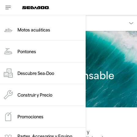
Proprietários
Motos acuáticas
Pontones
Diversión Responsable
Descubre Sea‑Doo
Construir y Precio
Promociones
Náutica
Los pilotos de motos acuáticas y
Partes, Accesorios y Equipo