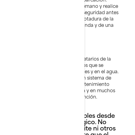
Prepare todo el equipo de antemano y realice
todas las comprobaciones de seguridad antes
de entrar en el agua. Haga la botadura de la
embarcación cuando corresponda y de una
manera discreta.
Ruido
Sea considerado con los propietarios de la
zona del puerto y de los usuarios que se
encuentren en las inmediaciones y en el agua.
Un exceso de ruido debido a un sistema de
escape modificado o a un mantenimiento
deficiente supone una molestia y en muchos
lugares puede ser objeto de sanción.
Medio ambiente
Respete las áreas sensibles desde
el punto de vista ecológico. No
vierta combustible, aceite ni otros
residuos. Tenga presente que el