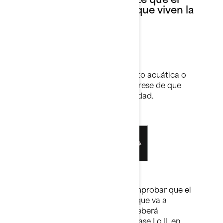
agua es el medio en el que viven la
fauna y la flora marina.
Sugerencias para
remolcar
Antes de recoger su nueva moto acuática o
embarcación Sea-Doo
®
, asegúrese de que
pueda remolcarla con comodidad.
El primer paso consiste en comprobar que el
enganche del vehículo con el que va a
remolcarla sea el adecuado. Deberá
seleccionar un enganche de clase I o II, en