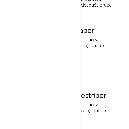
pueda continuar su rumbo y después cruce
por detrás.
Paso de babor con babor
Al acercarse a otra embarcación que se
encuentre a babor (lado izquierdo), puede
continuar normalmente.
Paso de estribor con estribor
Al acercarse a otra embarcación que se
encuentre a estribor (lado derecho), puede
continuar normalmente.