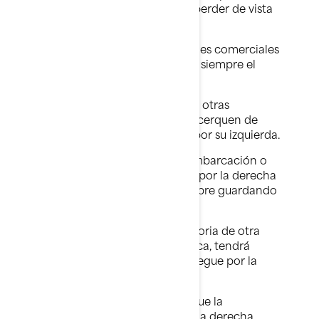
disfrutar de la navegación sin perder de vista
la seguridad y la corrección:
Los veleros, las embarcaciones comerciales
y los barcos de pesca tienen siempre el
derecho de paso.
Manténgase a la derecha de otras
embarcaciones cuando se acerquen de
frente, de modo que pasen por su izquierda.
Cuando sobrepase a otra embarcación o
moto acuática, puede pasar por la derecha
o por la izquierda, pero siempre guardando
una distancia prudente.
Si va a cruzarse en la trayectoria de otra
embarcación o moto acuática, tendrá
preferencia de paso la que llegue por la
derecha.
Aminore la velocidad para que la
embarcación que viene por la derecha