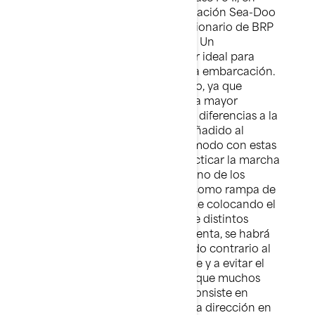
función del modelo de embarcación Sea-Doo
que elija. Consulte a su concesionario de BRP
cuál es el enganche adecuado. Un
aparcamiento vacío es un lugar ideal para
aprender a remolcar una nueva embarcación.
Practique primero el remolcado, ya que
deberá irse acostumbrando a la mayor
longitud y peso (además de las diferencias a la
hora de frenar) del remolque añadido al
vehículo. Cuando se sienta cómodo con estas
maniobras iniciales, puede practicar la marcha
atrás con el remolque. Utilice uno de los
espacios de estacionamiento como rampa de
botadura imaginaria y practique colocando el
remolque entre las líneas desde distintos
ángulos. Antes de que se dé cuenta, se habrá
acostumbrado a girar en sentido contrario al
que desea que vaya el remolque y a evitar el
sobreviraje. Un método con el que muchos
usuarios se sienten cómodos consiste en
colocar la mano que controla la dirección en