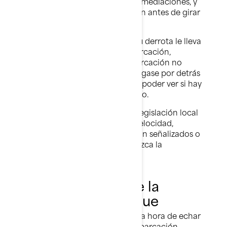
alrededor, sobre todo en sus inmediaciones, y
averigüe hacia dónde se dirigen antes de girar
o de cruzar una estela.
Salto de olas o de estelas.
Si su derrota le lleva
a seguir la estela de otra embarcación,
asegúrese de que la otra embarcación no
obstruya su visibilidad. Manténgase por detrás
a una distancia suficiente para poder ver si hay
más tráfico en sentido contrario.
Velocidad de marcha.
Siga la legislación local
con respecto a los límites de velocidad,
independientemente de si están señalizados o
no. En zonas concurridas, reduzca la
velocidad.
Normas de uso de la
rampa de embarque
Sea considerado y diligente a la hora de echar
al agua la moto acuática o embarcación.