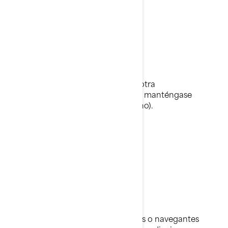
Encuentro de proa
Cuando se acerque de proa a otra
embarcación o moto acuática, manténgase
siempre a estribor (lado derecho).
Prevenciones
Tráfico en el agua.
Compruebe
constantemente si hay bañistas o navegantes