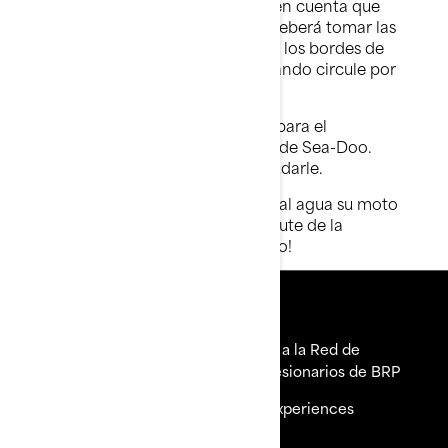
orden inverso. Tenga siempre en cuenta que
lleva un remolque, por lo que deberá tomar las
curvas más abiertas para evitar los bordes de
las aceras y otros vehículos cuando circule por
la ciudad.
No dude en pedir sugerencias para el
remolcado a su concesionario de Sea-Doo.
Están a su disposición para ayudarle.
Entonces, ¿qué espera? ¡Lleve al agua su moto
acuática o embarcación y disfrute de la
diversión que le ofrece Sea-Doo!
Herramientas
Explorar Sea-Doo
Únete a la Red de
Concesionarios de BRP
¿Necesitas ayuda?
BRP Experiences
Carreras