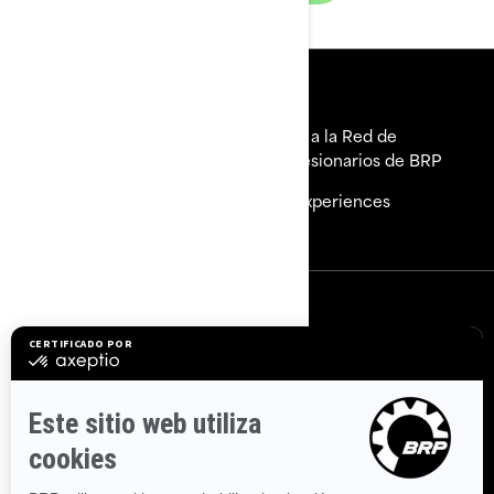
Herramientas
Explorar Sea-Doo
Únete a la Red de
Concesionarios de BRP
¿Necesitas ayuda?
BRP Experiences
Carreras
SUSCRÍBETE
Suscríbete a nuestros correos electrónicos.
Recibe las
últimas noticias, eventos y ofertas.
SUSCRÍBETE