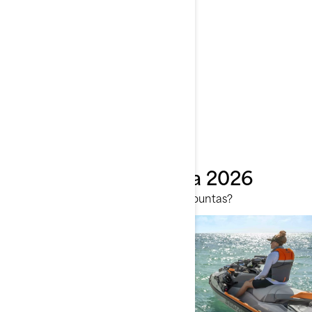
Rec Lite
Primer vistazo: Gama 2026
Te espera algo extraordinario. ¿Te apuntas?