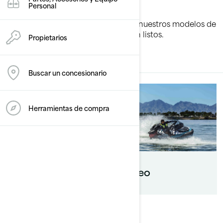
extraordinario
Personal
Para cualquier aventura que venga, nuestros modelos de
motos acuáticas y pontones estarán listos.
Propietarios
TODOS
Buscar un concesionario
Herramientas de compra
Recreación
Paseo