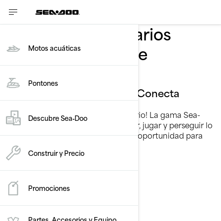
Viajes extraordinarios
Conoce la línea de
Motos acuáticas
modelos 2026
Pontones
Desconéctate de la rutina. Conecta
contigo mismo.
¡Sal y conduce hacia lo extraordinario! La gama Sea-
Descubre Sea‑Doo
Doo 2026 es tu invitación a explorar, jugar y perseguir lo
que te llama. Cada aventura es una oportunidad para
sumergirse en algo épico.
Construir y Precio
Conoce más
Promociones
El único camino a lo
Partes, Accesorios y Equipo