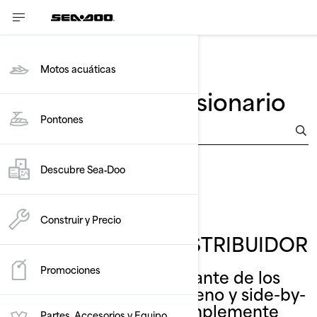
Motos acuáticas
Buscar un concesionario
Pontones
Comparta su ubicación
Descubre Sea‑Doo
Construir y Precio
ENCUENTRA UN DISTRIBUIDOR
Promociones
Ponte detrás del volante de los
vehículos líder todoterreno y side-by-
side de Can-Am. Simplemente
Partes, Accesorios y Equipo