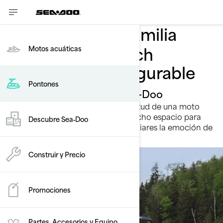
Bienvenida a la familia
La Sea-Doo Switch
Motos acuáticas
totalmente configurable
Pontones
El pontón con alma de Sea-Doo
El espacio de un pontón con la actitud de una moto
acuática Sea-Doo. Eso significa mucho espacio para
Descubre Sea‑Doo
poder compartir con amigos y familiares la emoción de
cada aventura.
Construir y Precio
Promociones
Partes, Accesorios y Equipo