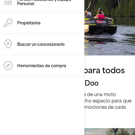
Personal
Propietarios
Buscar un concesionario
Herramientas de compra
Diversión completa para todos
El pontón con alma Sea-Doo
El espacio de un pontón con el alma de una moto
acuática Sea-Doo. Eso significa mucho espacio para que
amigos y familiares compartan las emociones de cada
aventura.