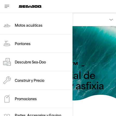
Proprietários
Motos acuáticas
Pontones
Volver a retiros de seguridad
Sea-Doo® linQ™ -
Descubre Sea‑Doo
Peligro potencial de
atrapamiento y asfixia
Construir y Precio
Promociones
Partes, Accesorios y Equipo