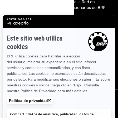
Explorar Sea-Doo
Únete a la Red de
Concesionarios de BRP
¿Necesitas ayuda?
BRP Experiences
Carreras
SUSCRÍBETE
Suscríbete a nuestros correos electrónicos.
Recibe las
últimas noticias, eventos y ofertas.
SUSCRÍBETE
Síguenos