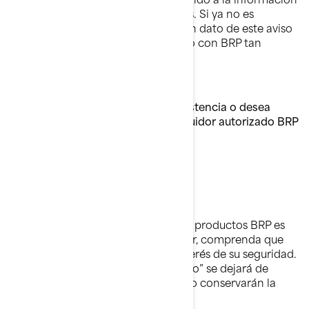
más reciente de la que disponemos. Si ya no es
propietario de este vehículo o algún dato de este aviso
es incorrecto, póngase en contacto con BRP tan
pronto como pueda.
Si tiene cualquier duda, precisa asistencia o desea
localizar el concesionario o distribuidor autorizado BRP
más cercano:
Visite www.brp.com
O bien, llame a: +34 91 114 65 98
Su satisfacción continuada con sus productos BRP es
importante para nosotros. Por favor, comprenda que
hemos tomado esta medida en interés de su seguridad.
Por tanto, la función “Pestillo Rápido” se dejará de
fabricar en esos refrigeradores, pero conservarán la
función de cierre.