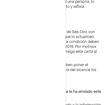
permitiendo que se quede encerrad una persona, lo
que supone peligros de atrapamiento y asfixia.
¿Qué debe hacer?
Vaya a un distribuidor autorizado de Sea-Doo con
esta carta y el refrigerador para que lo actualicen.
Las piezas para dar remedio a esta condición deben
estar disponible el 22 de julio de 2019.
Por motivos
administrativos, BRP le pide que traiga esta carta al
concesionario.
Entre tanto, los consumidores deben poner el
refrigerador inmediatamente fuera del alcance los
niños.
¿Qué debe hacer si considera que se le ha enviado este
aviso por error?
Este aviso se le ha enviado atendiendo a la información