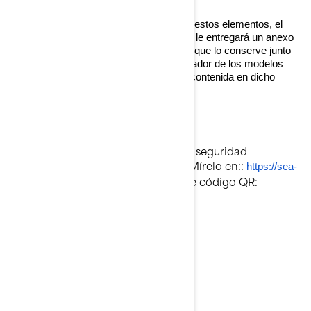
www.operatorsguides.brp.com/F/996
.
Si su embarcación aún no cuenta con estos elementos, el
concesionario instalará las etiquetas y le entregará un anexo
impreso de la Guía del Operador para que lo conserve junto
con su guía original. La Guía del Operador de los modelos
año 2026 ya incorpora la información contenida en dicho
anexo.
VÍDEO SOBRE SEGURIDAD
BRP también publicó un video de seguridad
actualizado en febrero de 2025. Mírelo en::
https://sea-
o utilice el siguiente código QR:
doo.com/safety