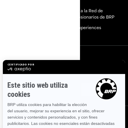
Explorar Sea-Doo
Únete a la Red de
Concesionarios de BRP
¿Necesitas ayuda?
BRP Experiences
Carreras
SUSCRÍBETE
Suscríbete a nuestros correos electrónicos.
Recibe las
últimas noticias, eventos y ofertas.
SUSCRÍBETE
Síguenos