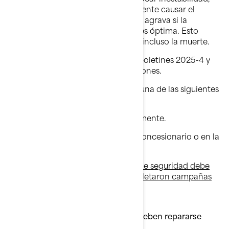
hundimiento de la proa y posiblemente causar el
vuelco de la unidad. La situación se agrava si la
evacuación del agua del casco no es óptima. Esto
podría ocasionar lesiones graves o incluso la muerte.
● Esta campaña reemplaza los boletines 2025-4 y
2025-10, e incluye otras embarcaciones.
● Su embarcación pertenece a una de las siguientes
dos categorías:
○ No fue reparada previamente.
○ Ya fue reparada por el concesionario o en la
fábrica.
En todos los casos, esta campaña de seguridad debe
realizarse sin considerar si se completaron campañas
anteriores.
¿Por qué algunas embarcaciones deben repararse
nuevamente?