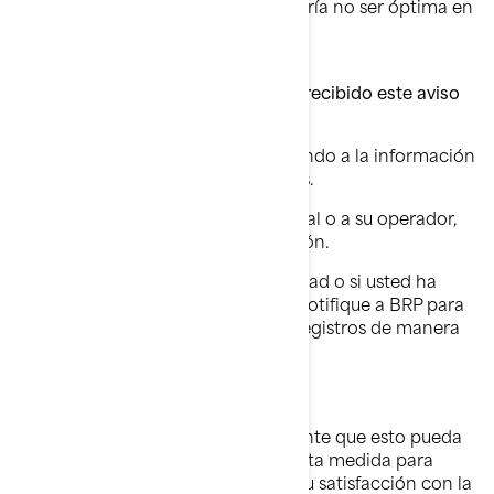
evacuación del agua del casco podría no ser óptima en
determinadas condiciones.
¿Qué hay que hacer si cree que ha recibido este aviso
por error?
Este aviso se le ha enviado atendiendo a la información
más reciente de la que disponemos.
Si usted conoce al propietario actual o a su operador,
por favor envíeles esta comunicación.
Si ha habido un cambio de propiedad o si usted ha
cambiado de dirección, por favor notifique a BRP para
que podamos actualizar nuestros registros de manera
adecuada.
Lamentamos cualquier inconveniente que esto pueda
causarle; sin embargo, tomamos esta medida para
garantizar su seguridad y afianzar su satisfacción con la