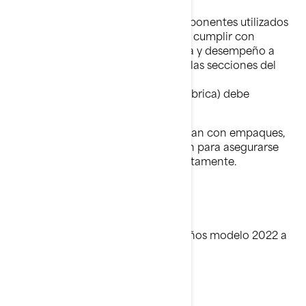
Lamentablemente, uno de los componentes utilizados
en la reparación anterior podría no cumplir con
nuestras expectativas de resistencia y desempeño a
largo plazo. El sellante aplicado en las secciones del
casco
(ya sea por el concesionario o en fábrica) debe
reemplazarse por tres empaques.
En las embarcaciones que ya cuentan con empaques,
es necesario realizar una inspección para asegurarse
que los tres estén instalados correctamente.
¿A qué modelos afectaría?
Embarcaciones Sea-Doo Switch, años modelo 2022 a
2026
¿Qué hará BRP?