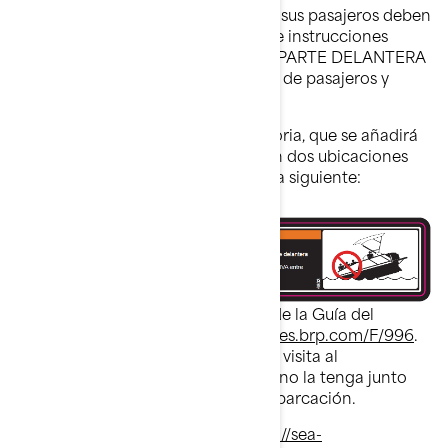
Antes de cada conducción, usted y sus pasajeros deben
familiarizarse con las advertencias e instrucciones
acerca de la SOBRECARGA EN LA PARTE DELANTERA
y la distribución adecuada del peso de pasajeros y
carga.
La etiqueta de advertencia obligatoria, que se añadirá
(o que ya se encuentra adherida) en dos ubicaciones
específicas de su embarcación, es la siguiente:
Lea una versión en PDF del anexo de la Guía del
Operador en :
www.operatorsguides.brp.com/F/996
.
También se le entregará durante su visita al
concesionario, en caso de que aún no la tenga junto
con la Guía del Operador de su embarcación.
Vea el vídeo de seguridad en:
https://sea-