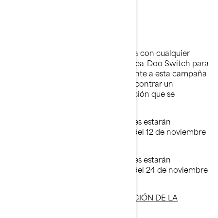
¿Qué debe hacer USTED?
Programe inmediatamente una cita con cualquier
concesionario autorizado de BRP Sea-Doo Switch para
realizar la reparación correspondiente a esta campaña
de seguridad en su unidad. Para encontrar un
concesionario, consulte la información que se
proporciona al final de esta carta.
Canadá y Estados Unidos: Las partes estarán
disponibles gradualmente a partir del 12 de noviembre
de 2025.
Todas las demás regiones: Las partes estarán
disponibles gradualmente a partir del 24 de noviembre
de 2025.
ANTES Y DESPUÉS DE LA REPARACIÓN DE LA
CAMPAÑA: