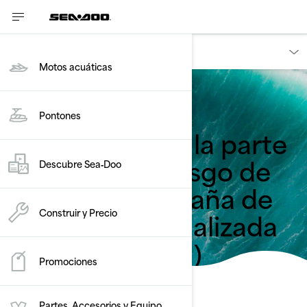
Proprietários
Motos acuáticas
Volver a retiros de seguridad
Pontones
Sobrecarga en la parte
delantera – Riesgo de
Descubre Sea‑Doo
vuelco – Campaña de
seguridad actualizada
Construir y Precio
(Boletín 2026-1)
Promociones
Partes, Accesorios y Equipo