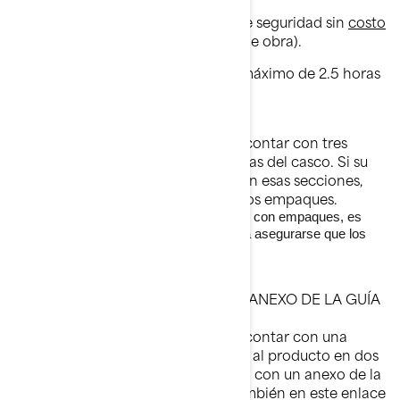
● BRP realizará esta campaña de seguridad sin
costo
alguno para usted
(partes y mano de obra).
● El procedimiento tomará un máximo de 2.5 horas
y cubre lo siguiente.
CASCO
Todas las embarcaciones deben contar con tres
empaques en secciones específicas del casco. Si su
embarcación aún tiene sellante en esas secciones,
éste se retirará antes de instalar los empaques.
En las embarcaciones que ya cuentan con empaques, es
necesario realizar una inspección para asegurarse que los
tres estén instalados correctamente.
ETIQUETAS DE ADVERTENCIA Y ANEXO DE LA GUÍA
DEL OPERADOR
Todas las embarcaciones deben contar con una
etiqueta de advertencia adherida al producto en dos
ubicaciones específicas, así como con un anexo de la
Guía del Operador, disponible también en este enlace