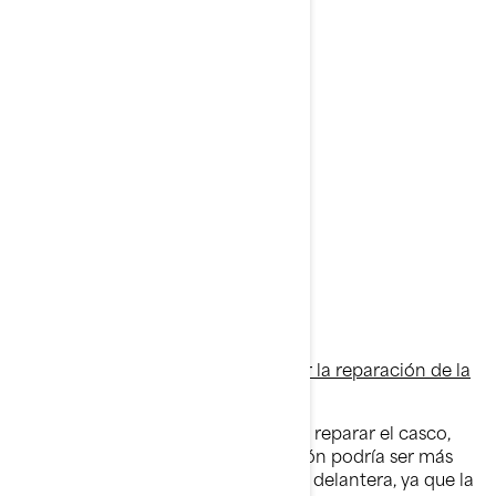
doo.com/safety
O utilice el siguiente código QR:
Si decide conducir antes de realizar la reparación de la
campaña:
Dado que BRP debe inspeccionar o reparar el casco,
tenga en cuenta que su embarcación podría ser más
sensible a la sobrecarga en la parte delantera, ya que la