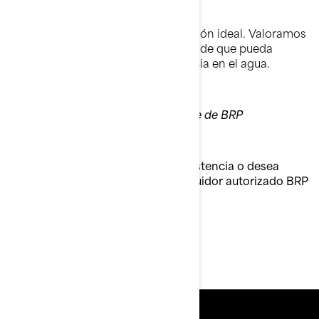
embarcación.
Sabemos que esta no es una situación ideal. Valoramos
su tiempo y queremos asegurarnos de que pueda
disfrutar al máximo de su experiencia en el agua.
Atentamente,
Departamento de servicio al cliente de BRP
Si tiene cualquier duda, precisa asistencia o desea
localizar el concesionario o distribuidor autorizado BRP
más cercano:
Visite www.brp.com
O bien, llame a: 442 256 4000
Herramientas