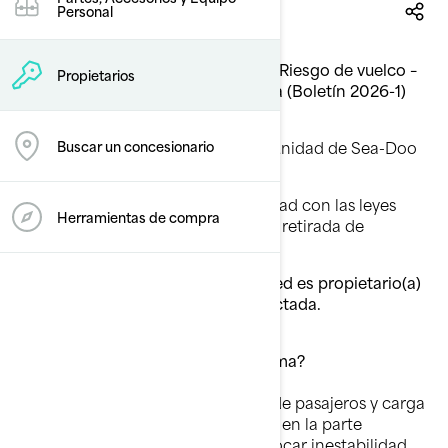
17/10/2025
Personal
Sobrecarga en la parte delantera – Riesgo de vuelco –
Propietarios
Campaña de seguridad actualizada (Boletín 2026-1)
Estimado(a) propietario(a) de una unidad de Sea-Doo
Buscar un concesionario
Switch,
Se le envía este aviso de conformidad con las leyes
Herramientas de compra
aplicables. BRP está realizando una retirada de
seguridad
Nuestros registros indican que usted es propietario(a)
de una unidad potencialmente afectada.
¿En qué consiste el posible problema?
●
Una distribución inadecuada de pasajeros y carga
puede concentrar demasiado peso en la parte
delantera de la embarcación, provocar inestabilidad,