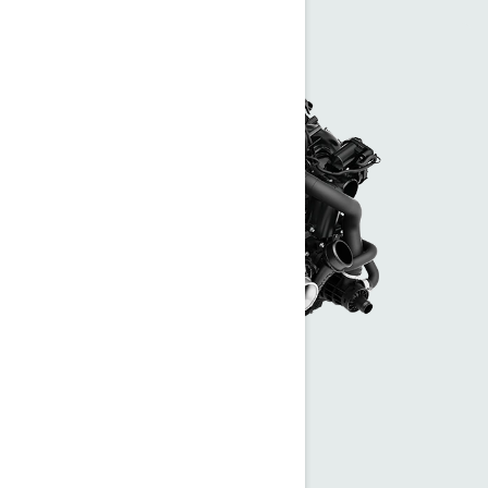
Puro poder
325 cv