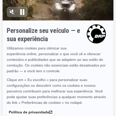
2025
GTX Limited 325
A partir de
R$ 189.990
Frete de fábrica incluso.
Touring
Estabilidade e controle
líderes do setor
Aceleração de classe
mundial com o motor de
325 HP
Amortecedor de direção
hidráulica
Tela sensível ao toque de