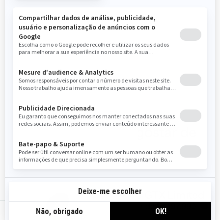
10,25" com BRP Connect e
BRP Audio Premium System
Pacote limitado: coloração
exclusiva, capa para
embarcação, porta USB,
organizador de
compartimento de
armazenamento, joelheiras,
travas pop-up.
Você também pode gostar de
2026 GTX Limited
A partir de
R$ 197.990
i
br-pt