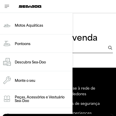
Motos Aquáticas
Encontre uma revenda
Pontoons
Insira sua Localização
Descubra Sea‑Doo
Recursos
Monte o seu
Explorar Sea-Doo
Junte-se à rede de
revendedores
Peças, Acessórios e Vestuário
Precisa de ajuda?
Sea-Doo
Recalls de segurança
Carreiras
BRP Experiences