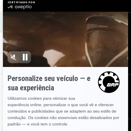
Proprietários
Encontre uma revenda
Assine
Inscreva-se em nossos e-mails.
Receba as últimas notícias,
eventos e ofertas.
Promoções
Assine
Ferramentas de compras
Siga-nos