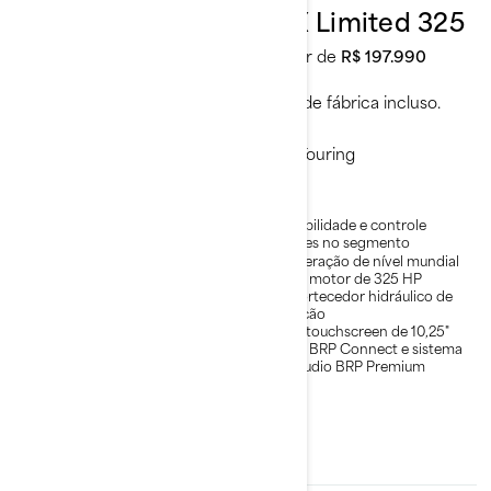
GTX 230
GTX Limited 325
A partir de
R$ 151.990
A partir de
R$ 197.990
Frete de fábrica incluso.
Frete de fábrica incluso.
Touring
Touring
Estabilidade e controle de
Estabilidade e controle
alto nível
líderes no segmento
Potência e torque
Aceleração de nível mundial
superalimentados
com motor de 325 HP
Assento para até 3
Amortecedor hidráulico de
passageiros
direção
Ampla plataforma de popa
Tela touchscreen de 10,25"
com pontos de fixação LinQ
com BRP Connect e sistema
de áudio BRP Premium
Conforto incomparável nos
assentos