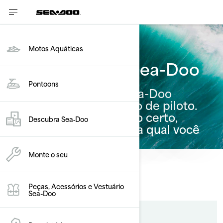
Motos Aquáticas
Encontre o seu Sea-Doo
Pontoons
Há uma embarcação Sea-Doo
projetada para cada tipo de piloto.
Para encontrar o modelo certo,
Descubra Sea‑Doo
explore as opções e diga qual você
prefere.
Monte o seu
PROCURAR FILTROS
Peças, Acessórios e Vestuário
Sea-Doo
Estilo de pilotagem