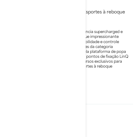
Esportes à reboque
Esportes à reboque
Maior estabilidade
Potência supercharged e
torque impressionante
Combinação ideal entre
potência e economia de
Estabilidade e controle
combustível
líderes da categoria
Capacidade para até 3
Ampla plataforma de popa
passageiros
com pontos de fixação LinQ
Ampla plataforma de popa
Recursos exclusivos para
com pontos de fixação LinQ
esportes à reboque
Recursos específicos para
esportes à reboque