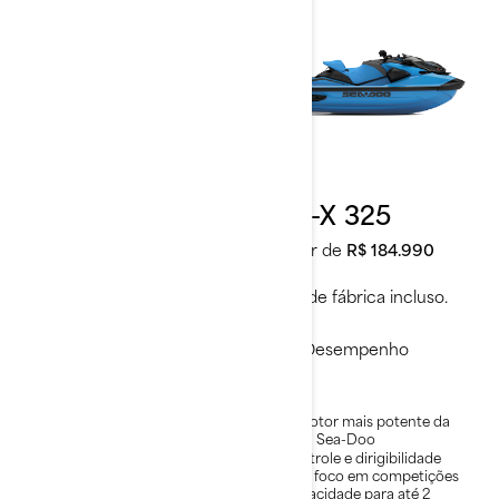
2026
2026
RXT-X 325
RXP-X 325
A partir de
R$ 189.990
A partir de
R$ 184.990
Frete de fábrica incluso.
Frete de fábrica incluso.
Desempenho
Desempenho
O motor mais potente da
O motor mais potente da
linha Sea-Doo
linha Sea-Doo
Estabilidade e controle
Controle e dirigibilidade
líderes no segmento
com foco em competições
Capacidade para até 3
Capacidade para até 2