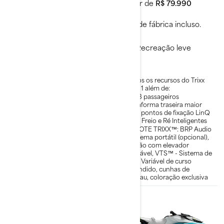
A partir de
R$ 72.990
A partir de
R$ 79.990
Frete de fábrica incluso.
Frete de fábrica incluso.
Recreação leve
Recreação leve
Plataforma leve e divertida
Todos os recursos do Trixx
para 1 além de:
Pode ser rebocada pela
maioria dos carros médios
Até 3 passageiros
Até 2 passageiros com
Plataforma traseira maior
banco acessório opcional
com pontos de fixação LinQ
Direção e ergonomia
iBR - Freio e Ré Inteligentes
melhoradas
PACOTE TRIXX™: BRP Audio
Pacote TRIXX™ inclui:
- sistema portátil (opcional),
sistema de áudio BRP
guidão com elevador
(opcional), guidão com altura
ajustável, VTS™ - Sistema de
ajustável, VTS™ com
Trim Variável de curso
alcance estendido, apoios
estendido, cunhas de
para os pés, cores exclusivas
degrau, coloração exclusiva