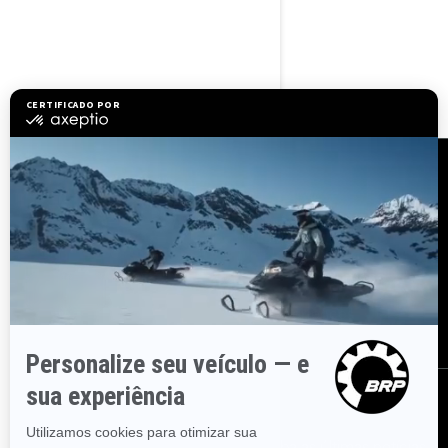
para os pés e sistema de
ancoragem
Recursos
Explorar Sea-Doo
Junte-se à rede de
revendedores
Precisa de ajuda?
Recalls de segurança
Carreiras
BRP Experiences
Assine
Inscreva-se em nossos e-mails.
Receba as últimas notícias,