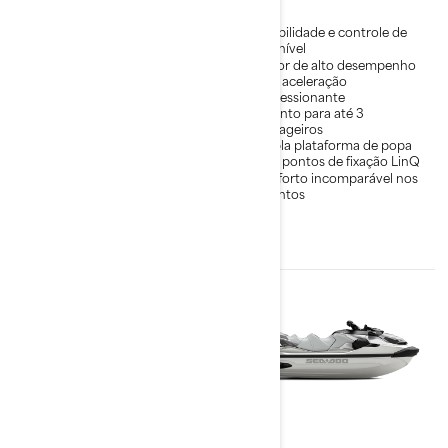
Estabilidade aprimorada
Estabilidade e controle de
alto nível
A combinação definitiva
entre potência e eficiência
Motor de alto desempenho
de combustível.
com aceleração
impressionante
Até 3 passageiros
Assento para até 3
Grande plataforma de popa
passageiros
com pontos de fixação LinQ
Ampla plataforma de popa
Recursos aprimorados de
com pontos de fixação LinQ
conveniência e controle
Conforto incomparável nos
assentos
2026
2026