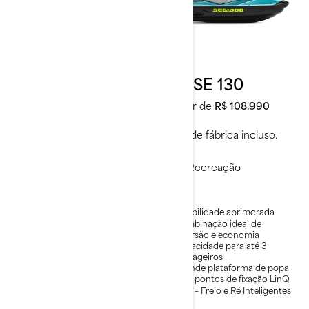
2026
2026
GTI 130
GTI SE 130
A partir de
R$ 99.990
A partir de
R$ 108.990
Frete de fábrica incluso.
Frete de fábrica incluso.
Recreação
Recreação
Estabilidade aprimorada
Estabilidade aprimorada
Combinação ideal de
Combinação ideal de
diversão e economia
diversão e economia
Capacidade para até 3
Capacidade para até 3
passageiros
passageiros
Grande plataforma de nado
Grande plataforma de popa
com pontos LinQ
com pontos de fixação LinQ
iBR® – Freio e Ré Inteligentes
iBR® – Freio e Ré Inteligentes