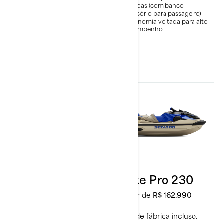
passageiros
pessoas (com banco
acessório para passageiro)
Amortecedor de direção
hidráulico com 3 níveis de
Ergonomia voltada para alto
ajuste de rigidez
desempenho
2026
2026
Wake 170
Wake Pro 230
A partir de
R$ 129.990
A partir de
R$ 162.990
Frete de fábrica incluso.
Frete de fábrica incluso.