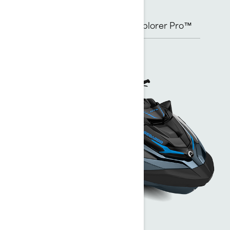
GTX™
GTX Limited™
Explorer Pro™