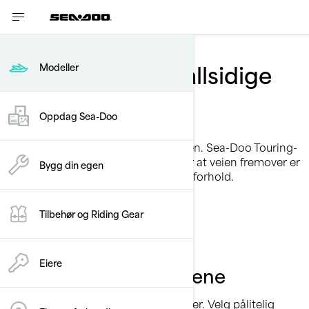
Touring
Reis videre med allsidige
Modeller
Sea-Doo
Oppdag Sea-Doo
Forleng sommeren
Len deg tilbake, slapp av og nyt turen. Sea-Doo Touring-
modellserien av vannscootere sikrer at veien fremover er
Bygg din egen
så jevn og stabil som mulig, uansett forhold.
Tilbehør og Riding Gear
Oppdag modellene
Eiere
Ta kontroll over bølgene
Ytelse hele dagen, ingen bekymringer. Velg pålitelig