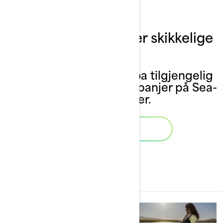
Kampanjer som lager skikkelige
bølger
Se hvordan vi gjør moroa tilgjengelig
med våre tilbud og kampanjer på Sea-
Doo-modeller.
Vis kampanjer
ALLE