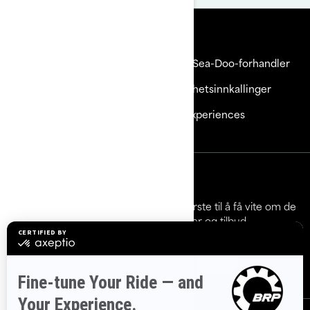
Ressurser
Dette er Sea-Doo
Bli en Sea-Doo-forhandler
Kundeservice
Sikkerhetsinnkallinger
Karrierer
BRP Experiences
Meld deg på
Bli med på nyhetsbrevet.
Vær den første til å få vite om de
siste arrangementer, nyheter og tilbud.
Abonner