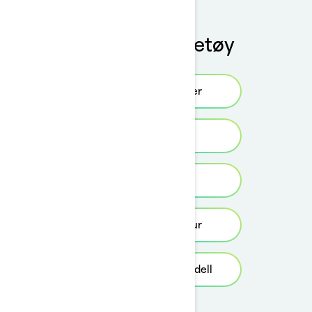
Kjøp ditt kjøretøy
Finn en forhandler
Få et pristilbud
Vis kampanjer
Bestill en prøvetur
Oppdag forrige modell