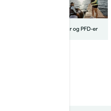
Touring-tilbehør
Klær og PFD-er
Deler og
vedlikehold