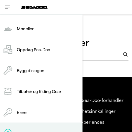
Modeller
Finn en forhandler
Oppdag Sea-Doo
Angi posisjonen din
Bygg din egen
Ressurser
Tilbehør og Riding Gear
Dette er Sea-Doo
Bli en Sea-Doo-forhandler
Kundeservice
Sikkerhetsinnkallinger
Eiere
Karrierer
BRP Experiences