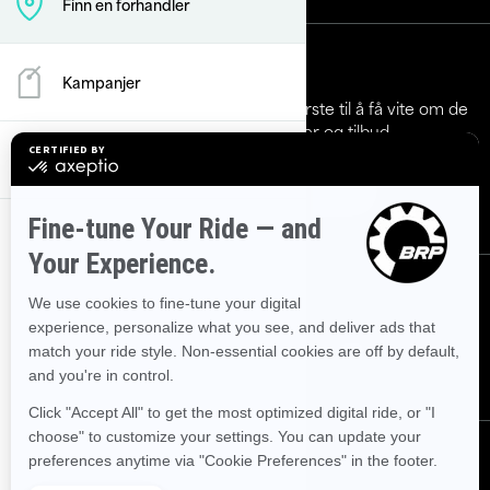
Finn en forhandler
Meld deg på
Kampanjer
Bli med på nyhetsbrevet.
Vær den første til å få vite om de
siste arrangementer, nyheter og tilbud.
Kjøpeverktøy
Abonner
Følg oss