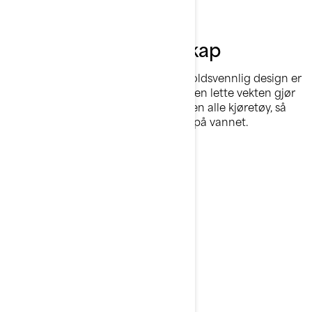
Uproblematisk eierskap
Med kompakt størrelse og vedlikeholdsvennlig design er
det lett som en lek å eie en Spark. Den lette vekten gjør
at det er enkelt å taue den bak nesten alle kjøretøy, så
den er den perfekte starten på livet på vannet.
Utforsk 2026 Spark-
funksjonene