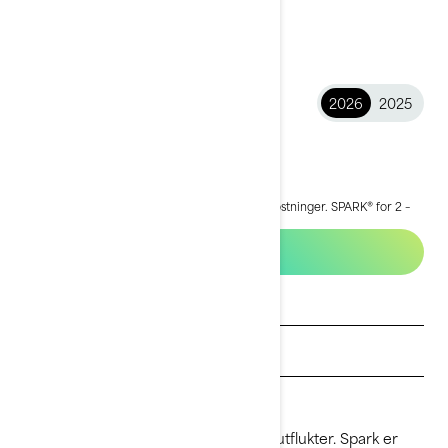
2026
2025
2026 Spark®
kr 82 400
Starter fra
i
Startprisen er inkludert MVA og leveringsomkostninger.
SPARK® for 2 –
60
Bygg og pris
Be om et tilbud
Finn en forhandler
Be om prøvekjøring
Lett, morsom og ideell for spontane utflukter. Spark er