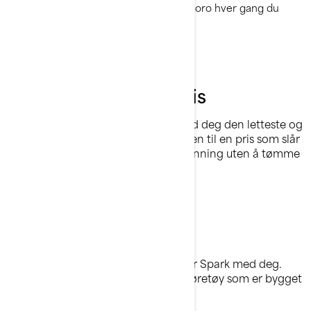
enkel å taue og bygget for å skape moro hver gang du
drar ut på vannet.
Mye moro til liten pris
Tilgjengelig moro på vannet! Ta med deg den letteste og
mest drivstoffeffektive vannscooteren til en pris som slår
konkurrentene. Spark gir masse spenning uten å tømme
lommeboken.
Grip moroa
Uansett hva eventyr betyr for deg, er Spark med deg.
Hold deg utendørs og lek med et kjøretøy som er bygget
for spenning.