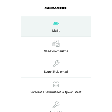
Mallit
Sea-Doo-maailma
Suunnittele omasi
Varaosat, Lisävarusteet ja Ajovarusteet