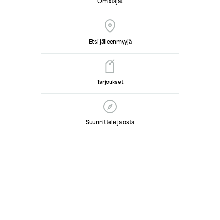
Omistajat
Etsi jälleenmyyjä
Tarjoukset
Suunnittele ja osta