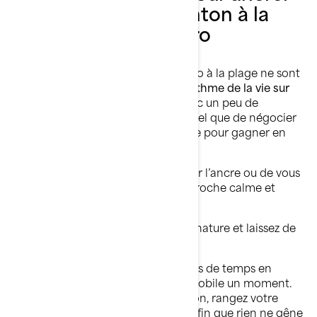
et mettre votre ponton à la
plage comme un pro
Ancrer et mettre le ponton Sea-Doo à la plage ne sont
pas des corvées; ça fait
partie du rythme de la vie sur
l’eau avec un ponton Sea-Doo
. Avec un peu de
pratique, cela deviendra aussi naturel que de négocier
un virage. Gardez ces points en tête pour gagner en
confiance :
Planifiez votre arrêt avant de jeter l’ancre ou de vous
rapprocher de la plage. Une approche calme et
intentionnelle facilite tout.
Respectez le rivage, préservez la nature et laissez de
l’espace aux autres plaisanciers.
Vérifiez vos amarres et vos nœuds de temps en
temps, surtout si vous restez immobile un moment.
Et une fois de retour en navigation, rangez votre
ancre et votre corde d’ancrage afin que rien ne gêne