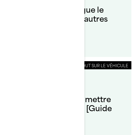
Qu’est-ce qui distingue le
Sea‑Doo Switch des autres
pontons?
TOUT SUR LE VÉHICULE
Par L'équipe Sea-Doo
Publié le 2025-04-14
Quel type d'essence mettre
dans mon Sea-Doo ? [Guide
officiel de Sea-Doo]