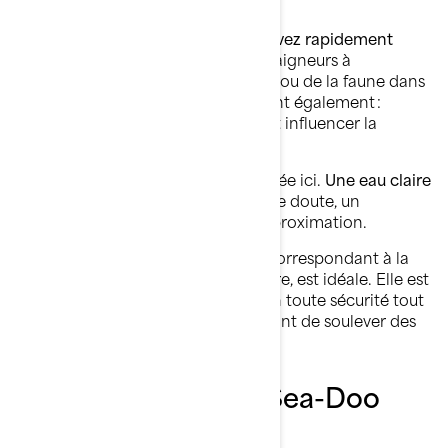
Avant même de jeter l’ancre,
observez rapidement
votre environnement
. Y a-t-il des baigneurs à
proximité ? Des rochers, des algues ou de la faune dans
le secteur ? Les conditions comptent également :
marées, courants et météo peuvent influencer la
sécurité de votre installation.
La profondeur de l’eau est votre alliée ici.
Une eau claire
facilite la manœuvre
, mais en cas de doute, un
profondimètre vous évite toute approximation.
💡
Astuce de pro
: une profondeur correspondant à la
hauteur de la taille, environ un mètre, est idéale. Elle est
suffisante pour couper le moteur en toute sécurité tout
en protégeant la turbine et en évitant de soulever des
débris.
Ancrer un ponton Sea-Doo
Switch