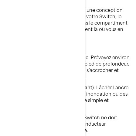
Sea-Doo simplifie l’ancrage grâce à une conception
intelligente et à un accès facile. Sur votre Switch, le
rangement de l’ancre
se trouve dans le compartiment
avant,
sous la porte avant
, exactement là où vous en
avez besoin.
Une fois l’endroit idéal trouvé :
Ajustez la longueur de votre corde
. Prévoyez environ
cinq pieds de ligne pour chaque pied de profondeur.
Ce ratio permet à l’ancre de bien s’accrocher et
maintient votre ponton en place.
Ancrez toujours par la proue (l'avant)
. Lâcher l’ancre
par la poupe peut provoquer une inondation ou des
dommages ; gardez la manœuvre simple et
sécuritaire.
Restez à proximité
. Un Sea-Doo Switch ne doit
jamais rester ancré sans qu’un conducteur
responsable se trouve à proximité.