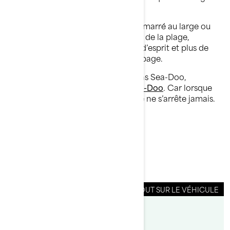
votre prochaine sortie.
🧠Rappelez-vous : Que vous soyez amarré au large ou
que vous rapprochiez votre ponton de la plage,
l’ancrage vous procure tranquillité d’esprit et plus de
temps pour relaxer avec votre équipage.
Pour plus de conseils sur les pontons Sea-Doo,
consultez la
Zone Propriétaires Sea-Doo
. Car lorsque
votre bateau est sécurisé, l’aventure ne s’arrête jamais.
Acticles Connexes
TOUT SUR LE VÉHICULE
Par L'équipe Sea-Doo