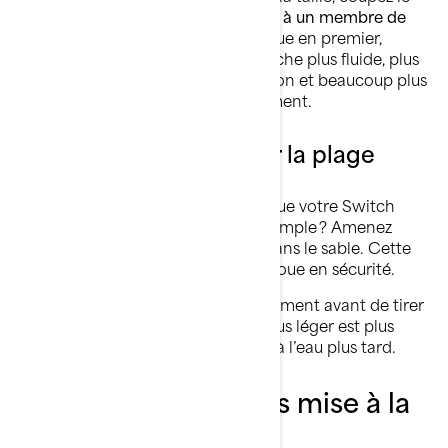
moteur. À partir de là,
demandez à un membre de
l’équipage de vous guider
, la proue en premier,
jusqu’à la plage. C’est une approche plus fluide, plus
sécuritaire pour votre embarcation et beaucoup plus
simple que d’arriver trop rapidement.
Sécuriser le ponton sur la plage
Une fois sur le sable, assurez-vous que votre Switch
reste en place. La manière la plus simple ? Amenez
l’ancre vers la plage et plantez-la dans le sable. Cette
traction vers l’avant maintient la proue en sécurité.
Débarquez les passagers et l’équipement avant de tirer
davantage le ponton. Un bateau plus léger est plus
facile à gérer et facilitera la remise à l’eau plus tard.
Remise à l’eau après mise à la
plage