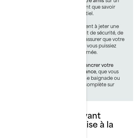
banc de sable. C’est à ce moment que savoir
ancrer un ponton devient essentiel.
Ancrer ne consiste pas simplement à jeter une
corde et espérer le mieux. Il s’agit de sécurité, de
confort et de facilité, pour vous assurer que votre
embarcation reste stable et que vous puissiez
profiter pleinement de votre journée.
Voici votre
guide complet pour ancrer votre
ponton Sea-Doo en toute confiance
, que vous
fassiez une pause rapide pour une baignade ou
que vous planifiiez une journée complète sur
l’eau.
Liste de contrôle avant
ancrage et avant mise à la
plage