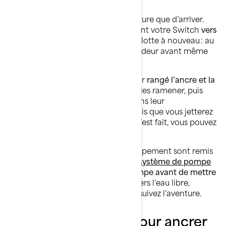
Repartir fait autant partie de l’aventure que d’arriver.
Commencez par pousser doucement votre Switch
vers
l’eau plus profonde
jusqu’à ce qu’il flotte à nouveau : au
moins un mètre (3 pieds) de profondeur avant même
de penser à démarrer le moteur.
Mais avant cela, assurez-vous d’avoir
rangé l’ancre et la
corde d’ancrage
. Commencez par les ramener, puis
nettoyez-les avant de les ranger dans leur
compartiment pour la prochaine fois que vous jetterez
l’ancre quelque part. Une fois que c’est fait, vous pouvez
penser à repartir.
Lorsque vos passagers et votre équipement sont remis
à bord, appuyez sur le bouton
iDF (système de pompe
antidébris intelligent)
libérer la
pompe avant de mettre
les gaz
. Ensuite, orientez la proue vers l’eau libre,
accélérez progressivement et poursuivez l’aventure.
Derniers conseils pour ancrer