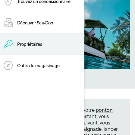
Trouvez un concessionnaire
Découvrir Sea‑Doo
Propriétaires
Outils de magasinage
Une journée sur l’eau à bord de votre
ponton
Sea-Doo rime avec liberté
. Un instant, vous
glissez sur les vagues
; l’instant suivant, vous
ralentissez pour profiter d’une
baignade
, lancer
votre
ligne
ou vous
détendre entre amis
sur un