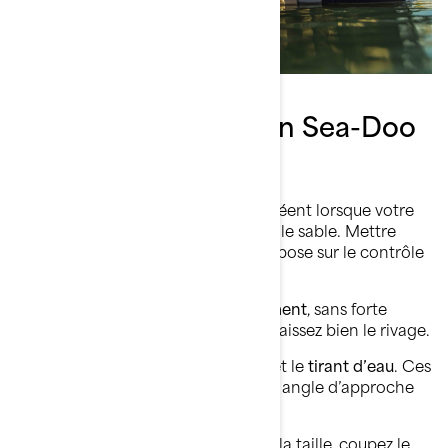
Mettre votre ponton Sea-Doo
Switch à la plage
Parfois, les meilleurs souvenirs se créent lorsque votre
ponton est amené directement sur le sable. Mettre
votre
Sea-Doo Switch à la plage
repose sur le contrôle
et la vigilance :
Avancez
lentement et régulièrement
, sans forte
accélération,
même
si vous connaissez bien le rivage.
Surveillez les
vagues
, le
courant
et le
tirant d’eau
. Ces
éléments peuvent modifier votre angle d’approche
et influencer votre arrivée.
Lorsque l'eau arrive à hauteur de la taille, coupez le