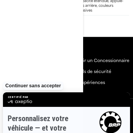
pieds arrière, couleurs
à capacité étendue, appuie-
exclusives
pieds arrière, couleurs
exclusives
Ressources
Explorez Sea-Doo
Devenir un Concessionnaire
Besoin d'aide
Rappels de sécurité
Carrières
BRP Expériences
S'inscrire
Inscrivez-vous à nos courriels.
Recevez les dernières
nouvelles, les événements et les offres.