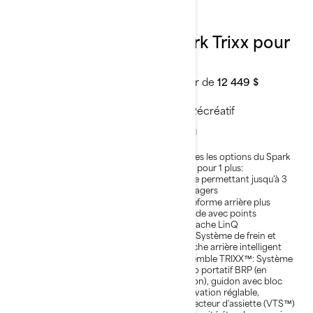
2026
2026
Spark Trixx pour
Spark Trixx pour
1
3
À partir de
11 749 $
À partir de
12 449 $
Récréatif
Récréatif
Plateforme amusante et
Toutes les options du Spark
légère
Trixx pour 1 plus:
Facile à remorquer avec une
Siège permettant jusqu'à 3
voiture de taille moyenne
passagers
Jusqu'à 2 passagers avec le
Plateforme arrière plus
siège en accessoire
grande avec points
d’attache LinQ
iBR- Système de frein et
marche arrière intelligent
iBR- Système de frein et
marche arrière intelligent
Ensemble TRIXX™: Système
audio portatif BRP (en
Ensemble TRIXX™: Système
option), guidon avec bloc
audio portatif BRP (en
d'élévation réglable,
option), guidon avec bloc
correcteur d'assiette (VTS™)
d'élévation réglable,
à capacité étendue, appuie-
correcteur d'assiette (VTS™)