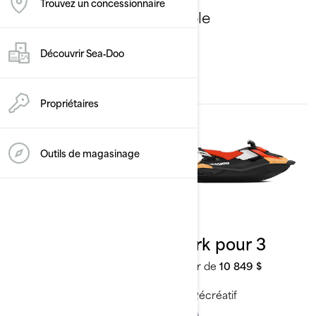
Trouvez un concessionnaire
Sélectionnez votre ensemble
Changer de modèle
Découvrir Sea‑Doo
Propriétaires
Outils de magasinage
2026
2026
Spark pour 2
Spark pour 3
À partir de
8 699 $
À partir de
10 849 $
Récréatif
Récréatif