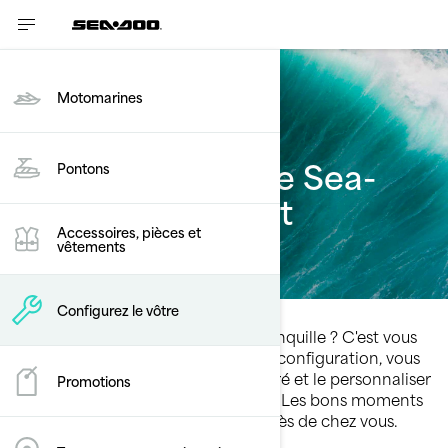
Motomarines
Construisez votre Sea-
Pontons
Doo Spark parfait
Accessoires, pièces et
vêtements
Configurez le vôtre
Aventure palpitante ou croisière tranquille ? C'est vous
qui décidez ! Grâce à notre outil de configuration, vous
pouvez choisir votre Sea-Doo préféré et le personnaliser
Promotions
avec vos caractéristiques préférées. Les bons moments
arrivent bientôt sur un plan d'eau près de chez vous.