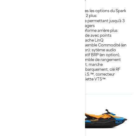
Plateforme amusante et
Toutes les options du Spark
légère
pour 2 plus:
Facile à remorquer avec une
Siège permettant jusqu'à 3
voiture de taille moyenne
passagers
Siège permettant jusqu'à 2
Plateforme arrière plus
passagers
grande avec points
d’attache LinQ
Freins et marche arrière
intelligents - iBR®
L'Ensemble Commodité (en
option): sytème audio
L’Ensemble Commodité
portatif BRP (en option),
vient de série sur le Spark
ensemble de rangement
pour 2- 90 ch et comprend
avant, marche
le sytème audio portatif BRP
d'embarquement, clé RF
(en option), l'ensemble de
D.E.S.S.™, correcteur
rangement avant, une
d'assiette VTS™
marche d'embarquement,
une clé RF D.E.S.S.™ et le
correcteur d'assiette VTS™