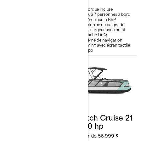
Remorque incluse
Remorque incluse
Jusqu'à 7 personnes à bord
Jusqu'à 7 personnes à bord
Système audio BRP
Système audio BRP
Plateforme de baignade
Plateforme de baignade
pleine largeur avec point
pleine largeur avec point
d'attache LinQ
d'attache LinQ
Système de navigation
Garmin† avec écran tactile
de 7 po
2026
2026
Switch Cruise 18
Switch Cruise 21
- 230 hp - Tech
- 230 hp
À partir de
58 699 $
À partir de
56 999 $