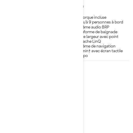
Remorque incluse
Remorque incluse
Jusqu'à 7 personnes à bord
Jusqu'à 9 personnes à bord
Système audio premium BRP
Système audio BRP
Plateforme de baignade
Plateforme de baignade
pleine largeur avec point
pleine largeur avec point
d'attache LinQ
d'attache LinQ
Écran tactile de 10,25 po.
Système de navigation
Garmin† avec écran tactile
de 7 po
2026
Switch Cruise 21
- 300 hp - Tech