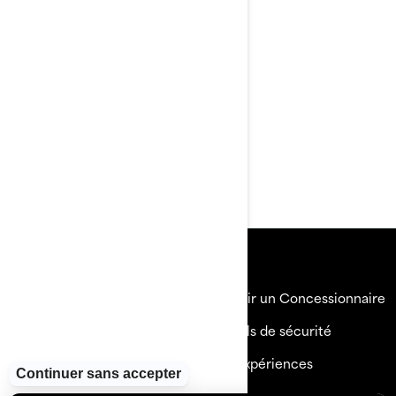
À partir de
65 199 $
Remorque incluse
Jusqu'à 9 personnes à bord
Système audio premium BRP
Écran tactile de 10,25 po.
Moteur de 300 ch avec
réservoir d'essence de 176 L
Ressources
Explorez Sea-Doo
Devenir un Concessionnaire
Besoin d'aide
Rappels de sécurité
Carrières
BRP Expériences