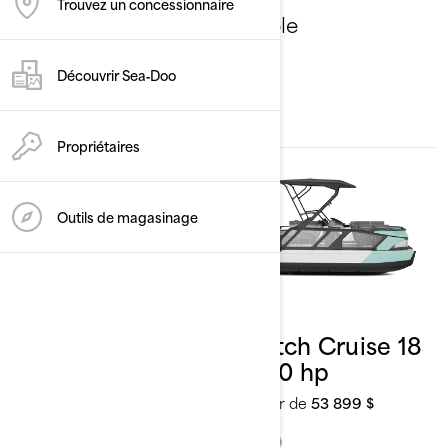
Trouvez un concessionnaire
Sélectionnez votre ensemble
Changer de modèle
Découvrir Sea‑Doo
Propriétaires
Outils de magasinage
2026
2026
Switch Cruise 18
Switch Cruise 18
- 170 hp
- 230 hp
À partir de
49 299 $
À partir de
53 899 $