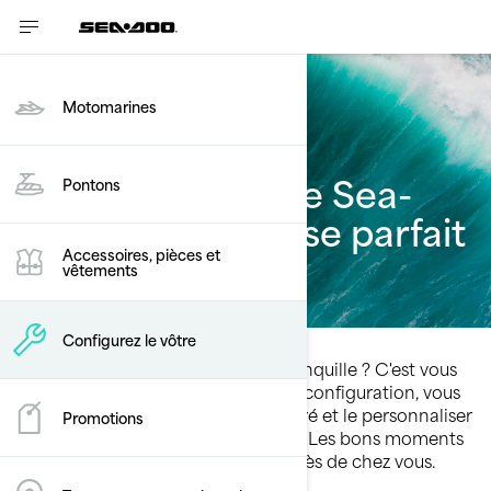
Motomarines
Construisez votre Sea-
Pontons
Doo Switch Cruise parfait
Accessoires, pièces et
vêtements
Configurez le vôtre
Aventure palpitante ou croisière tranquille ? C'est vous
qui décidez ! Grâce à notre outil de configuration, vous
pouvez choisir votre Sea-Doo préféré et le personnaliser
Promotions
avec vos caractéristiques préférées. Les bons moments
arrivent bientôt sur un plan d'eau près de chez vous.