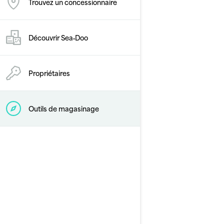
Trouvez un concessionnaire
Découvrir Sea‑Doo
2026
GTX Limited 325
Propriétaires
À partir de
27 999 $
Touring
Outils de magasinage
Stabilité et contrôle de
pointe
Accélération de pointe avec
le moteur 325 ch
Amortisseur de direction
hydraulique
Écran tactile de 10,25 pouces
avec BRP Connect et
système audio-premium BRP