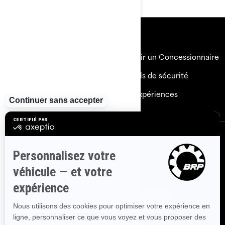
Ressources
Explorez Sea-Doo
Devenir un Concessionnaire
Besoin d'aide
Rappels de sécurité
Carrières
BRP Expériences
S'inscrire
Inscrivez-vous à nos courriels.
Recevez les dernières
nouvelles, les événements et les offres.
Abonnez-vous