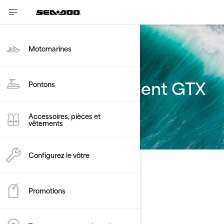
Motomarines
Estimez le paiement GTX
Pontons
Limited
Accessoires, pièces et
vêtements
Configurez le vôtre
Promotions