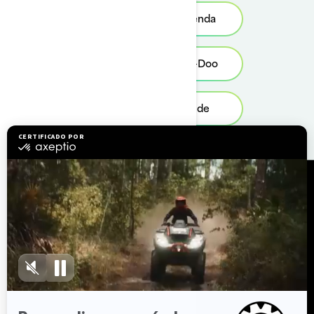
Encontre uma Revenda
Encontre o seu Sea-Doo
Solicite um Test Ride
Recursos
Explorar Sea-Doo
Junte-se à rede de
revendedores
Precisa de ajuda?
Recalls de segurança
Carreiras
BRP Experiences