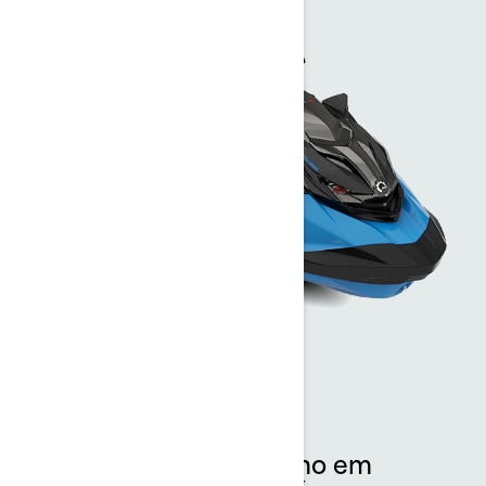
RXP-X™
O auge do desempenho em