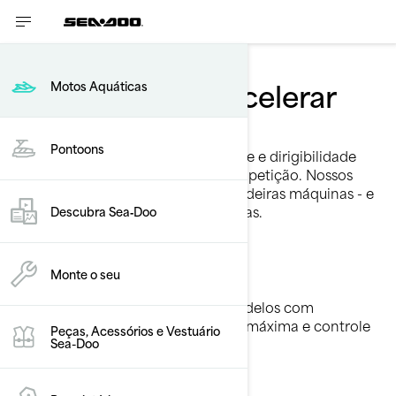
Desempenho
Faça o coração acelerar
Motos Aquáticas
Poder em movimento
Pontoons
Arrancadas mais agressivas, controle e dirigibilidade
afiados e um arrojado visual de competição. Nossos
modelos de performance são verdadeiras máquinas - e
você é o piloto certo para dominá-las.
Descubra Sea‑Doo
Sinta a adrenalina
Monte o seu
Descubra seu limite… e vá além. Modelos com
desempenho explosivo, velocidade máxima e controle
Peças, Acessórios e Vestuário
absoluto.
Sea-Doo