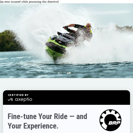
[an error occurred while processing this directive]
Vi støtter dessverre ikke denne
versjonen av nettleseren din.
Du har kommet til denne siden fordi vi har oppdaget en
nettleser som ikke støttes. Vi anbefaler at du oppdaterer
nettleseren din slik at vi kan gi deg den best mulige