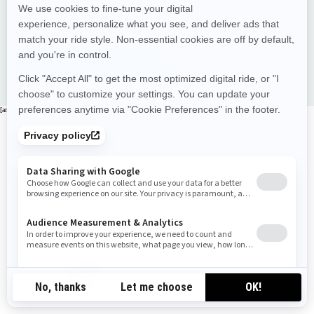
opplevelsen.
Tilbake til forsiden
[an error occurred while processing this directive]