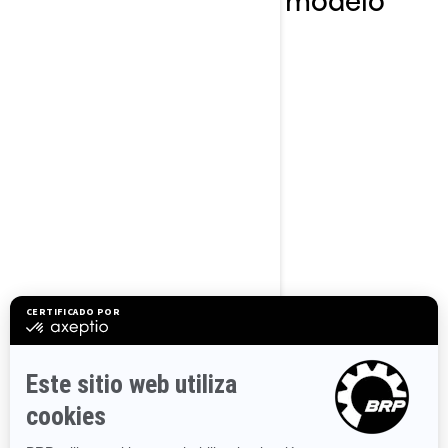
FishPro Trophy
2023
FishPro Trophy
170
Pesca deportiva