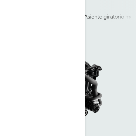
Motor Rotax
Casco ST3
Asiento giratorio mod