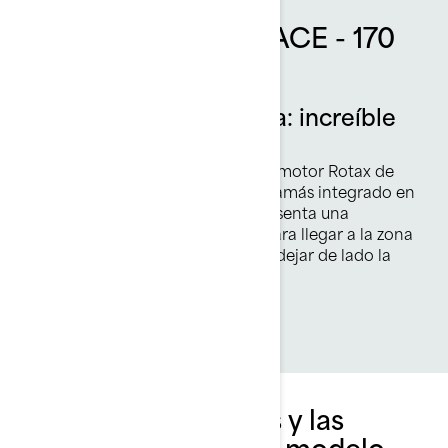
Motor Rotax 1630 ACE - 170
HP
Con los pelos de punta: increíble
potencia y eficiencia.
El Rotax® 1630 ACE™ - 170 es el motor Rotax de
aspiración natural más potente jamás integrado en
una moto acuática Sea-Doo. Presenta una
velocidad máxima aumentada para llegar a la zona
de pesca. ¡Siente la emoción sin dejar de lado la
eficacia!
Explora los paquetes y las
especificaciones del modelo