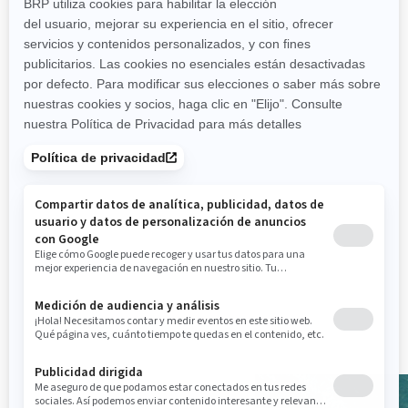
Niveles de estabilidad y
control líderes del sector
Una combinación
insuperable de potencia y
eficacia en consumo.
Sistema de batería avanzado
Características de pesca: 5
portacañas, localizador de
pesca y GPS, asiento tipo
banco, modo de arrastre a
baja velocidad y reposapiés
laterales en ángulo en la
borda, asiento giratorio,
tanque de carnada de
conexión rápida y sistema de
ancla
Paquete Tech: Sistema de
audio prémium de BRP y
pantalla a todo color