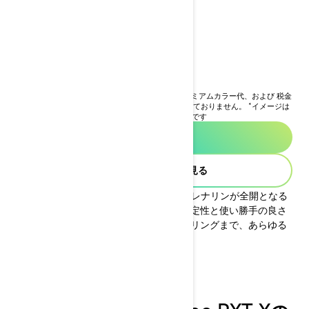
2026 RXT-X™
￥3,365,000
~ (消費税込)
i
ベースモデルの本体価格であり、オプションやプレミアムカラー代、および 税金
（消費税を除く）、 登録諸費用、保険料等は含まれておりません。
*イメージは
RXT-X 325パッケージ（オーディオシステム付き）です
正規販売店を探す
キャンペーン情報を見る
2026年モデルSea-Doo RXT-Xは、アドレナリンが全開となる
すぐれたパフォーマンスに加え、高い安定性と使い勝手の良さ
を融合。ブイコースの走りから海のツーリングまで、あらゆる
場面でパフォーマンスを発揮します。