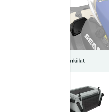
Spark-
tarkkailukahva ja
kamerakiinnike
Astinkiilat