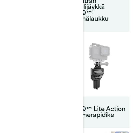
kylmälaukku
20 litran
puolijäykkä
LinQ™-
kylmälaukku
BRP:n kannettava
audiojärjestelmä
LinQ™ Lite Action
-kamerapidike