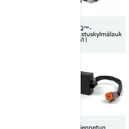
Vesilautateline
LinQ™-
kalastuskylmälauk
ku 51 l
Peitto
Laajennetun