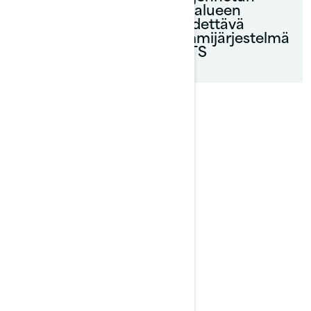
liikealueen
säädettävä
trimmijärjestelmä
– VTS
Piikkiankkuri