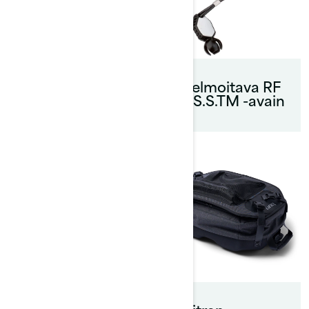
Lepuuttajat
pikakiinnityksellä
Ohjelmoitava RF
D.E.S.S.TM -avain
43 litran LinQ™-