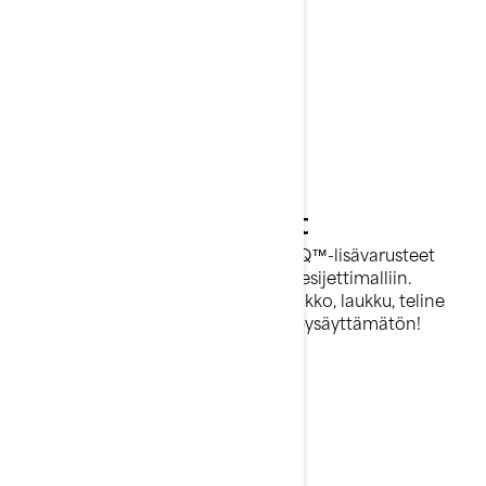
20 litran LinQ™-
istuinlaukku
LinQ™-lisävarusteet
Työkaluttomana järjestelmänä LinQ™-lisävarusteet
voidaan kiinnittää mihin tahansa vesijettimalliin.
Löydä tarpeisiisi sopiva säilytyslaatikko, laukku, teline
tai kylmälaukku ja tee vesijetistäsi pysäyttämätön!