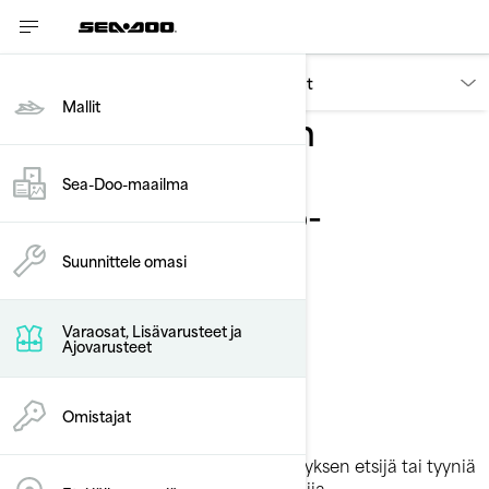
Sea-Doo-lisävarusteet, osat ja vaatteet
Mallit
Sea-Doo-vesijetin
lisävarusteet
Sea-Doo-maailma
Paranna Sea-Doo-
kokemustasi
Suunnittele omasi
ainutlaatuisella
ensiluokkaisten
Varaosat, Lisävarusteet ja
Ajovarusteet
lisävarusteiden
valikoimallamme
Omistajat
Oletpa sitten aaltoja jahtaava jännityksen etsijä tai tyyniä
vesiä tutkiva perheen kanssa seikkailija,