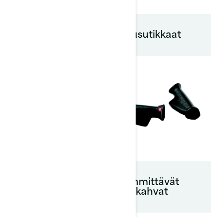
Turvavarustesarja
Nousutikkaat
Dock Tie -
Lämmittävät
laiturointinaru
käsikahvat