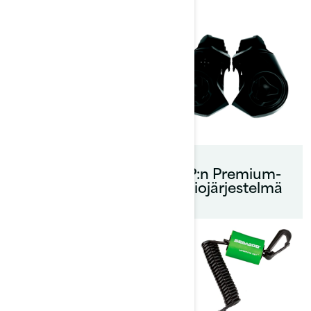
Merkintäsarja
BRP:n Premium-
audiojärjestelmä