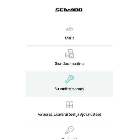
Mallit
Sea-Doo-maailma
Suunnittele omasi
Varaosat, Lisävarusteet ja Ajovarusteet