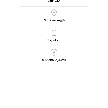
Omistajat
Etsi jälleenmyyjä
Tarjoukset
Suunnittele ja osta