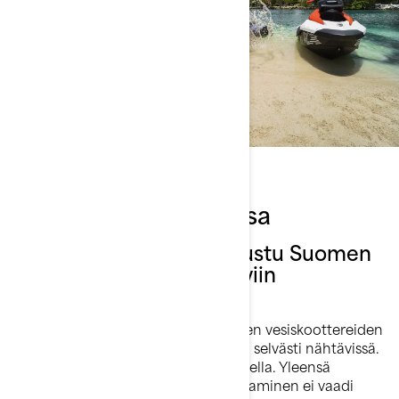
Säännökset Suomessa
Ennen ostopäätöstä tutustu Suomen
vesillä liikkumista koskeviin
säädöksiin:
Rekisteröinti
on pakollinen kaikkien vesiskoottereiden
osalta, ja tunnusnumero tulee olla selvästi nähtävissä.
Ajokorttivaatimukset
voivat vaihdella. Yleensä
rekisteröidyillä vesiskoottereilla ajaminen ei vaadi