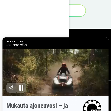
Valintaopas
Resurssit
Tutustu Sea-Doohun
Tule brp:n jälleenmyyjäksi
Tarvitsetko Apua?
Takaisinkutsukampanjat
Työpaikat
BRP Experiences
Tilaa uutiskirje
Tilaa uutiskirje.
Saat tietää tuoreeltaan uusimmat uutiset,
tapahtumat ja tarjoukset.