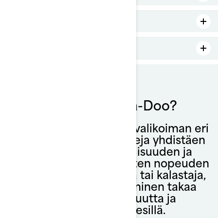
Vesilajit
Kalastukseen
Miksi valita Sea-Doo?
Sea-Doo tarjoaa laajan valikoiman eri
tarpeita vastaavia malleja yhdistäen
suorituskyvyn, turvallisuuden ja
mukavuuden. Olitpa sitten nopeuden
ystävä, perheharrastaja tai kalastaja,
oikean mallin valitseminen takaa
tuntikausia hauskuutta ja
mielenrauhaa vesillä.