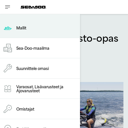
Mallit
Vesiskootterin osto-opas
Suomessa
Sea-Doo-maailma
By
Sea-Doo Team
lokakuuta 2025
Suunnittele omasi
Varaosat, Lisävarusteet ja
Ajovarusteet
Omistajat