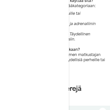
Mihin tarkoitukseen aiot pääasiassa käyttää sitä?
Vesiskootterit jakautuvat kolmeen pääkategoriaan:
• Virkistyskäyttöön:
Rauhallisille ajeluille tai
perhekäyttöön.
• Urheilulliseen käyttöön:
Nopeuden ja adrenaliinin
ystäville.
• Käyttötarkoitukseen (utilitaarinen):
Täydellinen
kalastukseen tai muihin erityistarpeisiin.
Kuinka monta matkustajaa tulee mukaan?
Jotkut mallit on suunniteltu jopa kolmen matkustajan
kyyditsemiseen, mikä tekee niistä täydellisiä perheille tai
ryhmille.
Tärkeitä valintakriteerejä
vesiskootterille