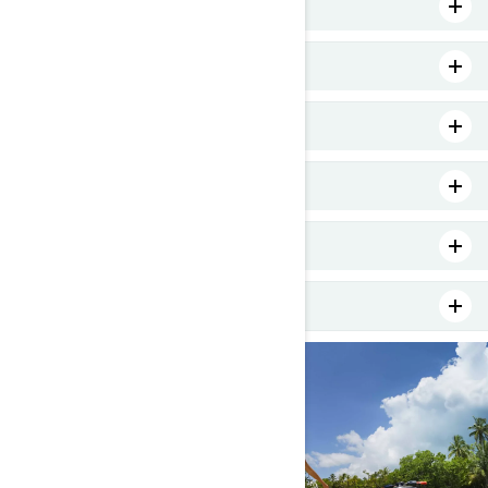
Teho
Kantama ja polttoainetehokkuus
Mukavuus ja tila
Turvallisuusominaisuude
Testaa ennen ostoa
Lisäkustannukset