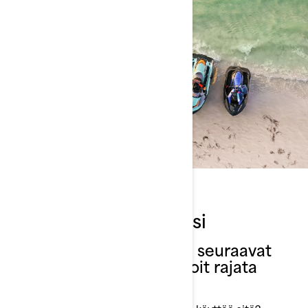
Määritä omat tarpeesi
Aloita kysymällä itseltäsi seuraavat
avainkysymykset, jotta voit rajata
vaihtoehtoja: