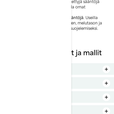
lupaa, mutta rannikkoalueilla tai tiettyjä sääntöjä
noudattavilla vesistöalueilla voi olla omat
rajoituksensa.
Noudata
paikallisia vesiliikennesääntöjä
. Useilla
alueilla on tiukat säännöt nopeuden, melutason ja
navigoinnin suhteen ympäristön suojelemiseksi.
Suositellut kategoriat ja mallit
Virkistyskäyttö
Mukavuus ja monikäyttöisyys
Touring
Suorituskyky