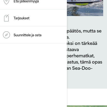
Etsi jälleenmyyjä
Tarjoukset
hankinta on jännittävä päätös, mutta se
Vesijetti
Suunnittele ja osta
edellyttää huolellista harkintaa.
Mallivalikoiman laajuuden vuoksi on tärkeää
valita juuri sinun tarpeitasi vastaava
vesiskootteri. Olipa kyseessä perhematkat,
vesiurheiluharrastukset tai kalastus, tämä opas
auttaa sinua valitsemaan oikean Sea-Doo-
mallin seikkailuihisi.