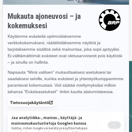
Rec Lite
Kevyt ja leikkisä alusta
Sitä voidaan kuljettaa lähes
kaikenlaisilla autoilla
1 - 2 henkilöä