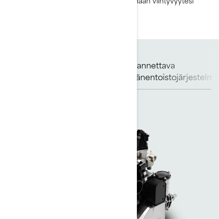
autoilla. Se on suunniteltu maksimoimaan viihtyvyytesi
kesävesillä.
Kannettava
Rotax-moottorit
Runko
äänentoistojärjestelmä