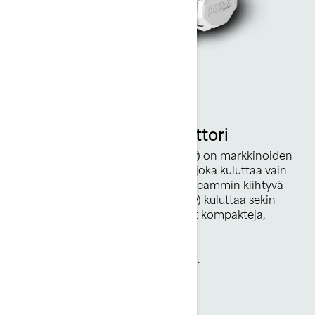
Nopea ja bensapihi
ROTAX 900 ACE -moottori
Rotax 900 ACE - 44,13 kW (60 hv) on markkinoiden
polttoainetaloudellisin moottori, joka kuluttaa vain
7,34 l tunnissa. Tehokkaampi, nopeammin kiihtyvä
Rotax 900 ACE - 66,19 kW (90 hv) kuluttaa sekin
vain 9 l tunnissa*. Molemmat ovat kompakteja,
keveitä ja kiihtyvät välittömästi.
*Perustuu BRP:n sisäisiin testeihin.