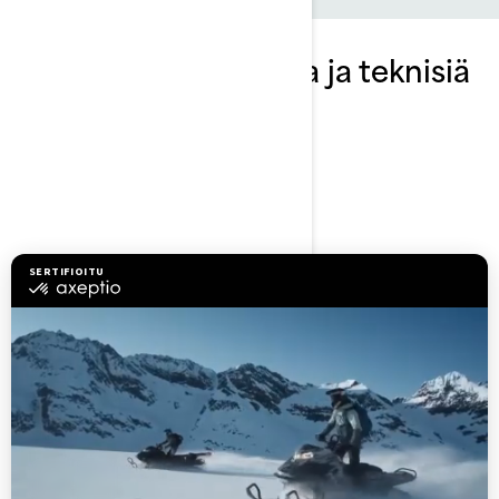
Tutki Spark-paketteja ja teknisiä
tietoja
2023
Spark 2 up