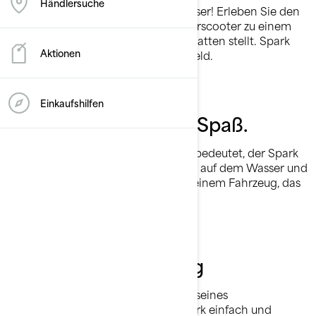
Händlersuche
Erschwinglicher Spaß auf dem Wasser! Erleben Sie den
leichtesten und sparsamsten Wasserscooter zu einem
Preis, der die Konkurrenz in den Schatten stellt. Spark
Aktionen
bringt viel Nervenkitzel für wenig Geld.
Einkaufshilfen
Haben Sie endlosen Spaß.
Was auch immer Abenteuer für Sie bedeutet, der Spark
liefert es Ihnen. Bleiben Sie draußen auf dem Wasser und
erleben Sie puren Nervenkitzel mit einem Fahrzeug, das
für Abenteuer gemacht ist.
Mühelose Bedienung
Dank seiner kompakten Größe und seines
wartungsarmen Designs ist der Spark einfach und