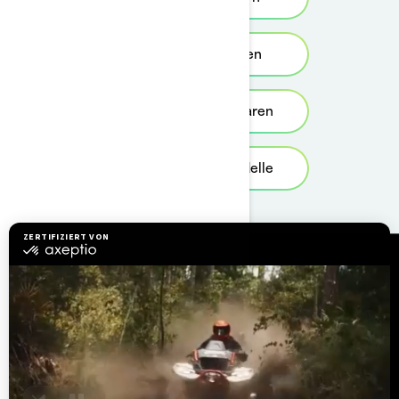
Angebote anzeigen
Probefahrt vereinbaren
Die bisherigen Modelle
Ressourcen
Brauchen Sie Hilfe?
Rückrufinfo
Karrieren
BRP Experiences
Händler werden