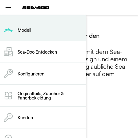
Rec Lite
Modell
Setzen Sie neue Maßstäbe für den
Sommerspaß
Verschieben Sie die Grenzen mit dem Sea-
Sea-Doo Entdecken
Doo Spark! Mit elegantem Design und einem
leichten Rumpf können Sie unglaubliche Sea-
Doo-Erlebnisse und -Abenteuer auf dem
Konfigurieren
Wasser genießen.
Originalteile, Zubehor &
Faherbekleidung
Kunden
Günstiger Preis