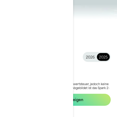
2026
2025
2025 Spark®
8.799 €
Ab
i
Der Preis für das Basis Modell enthält die Mehrwertsteuer, jedoch keine
Versandkosten und Registrierungsgebühren.
*Abgebildet ist das Spark 2-
Sitzer-Paket
Lokale Angebote anzeigen
Angebot anfordern