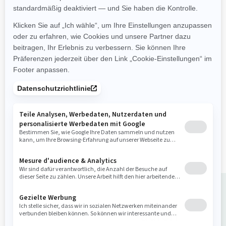
Rec Lite
Leichte und verspielte
Plattform
Kann mit fast jedem Auto
gezogen werden
Bis zu 2 Personen
iBR® - Intelligentes Brems-
und Rückfahrsystem
Das Komfortpaket ist
serienmäßig beim Spark für 2
– 90 PS
Ihr Fahrzeug kaufen