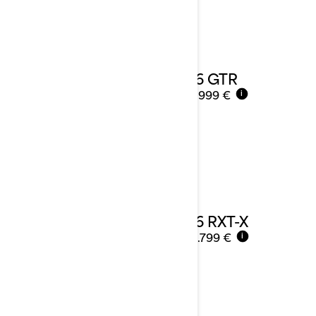
Details ansehen
2026 GTR
Ab
18.999 €
i
2026 RXT-X
Ab
28.799 €
i