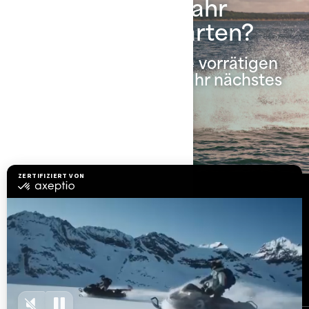
Sie können das Jahr
2026 kaum erwarten?
Durchsuchen Sie unsere vorrätigen
Modelle und finden Sie Ihr nächstes
Sea-Doo.
Frühere Modelle ansehen
Ressourcen
Brauchen Sie Hilfe?
Rückrufinfo
Karrieren
BRP Experiences
Händler werden