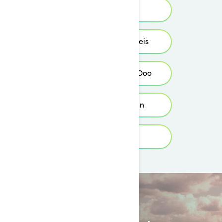
Händlersuche
Konfigurieren & preis
Finden Sie Ihr Sea-Doo
Probefahrt buchen
Kaufberatung