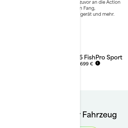
Doo Fish Pro bringt Sie näher als je zuvor an die Action
heran und bietet Kühlboxen für Ihren Fang,
Angelrutenhalter, Garmin Fischsuchgerät und mehr.
Details ansehen
2026 FishPro Sport
Ab
21.699 €
i
Kaufen Sie sich Ihr Fahrzeug