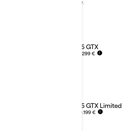
ganztägige Abenteuer für 2-3 Fahrer.
Details ansehen
2026 GTX
Ab
19.299 €
i
2026 GTX Limited
Ab
30.199 €
i