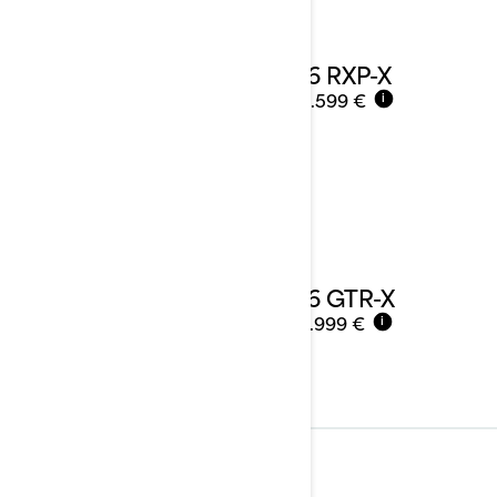
2026 RXP-X
Ab
26.599 €
i
2026 GTR-X
Ab
22.999 €
i
Zugsport