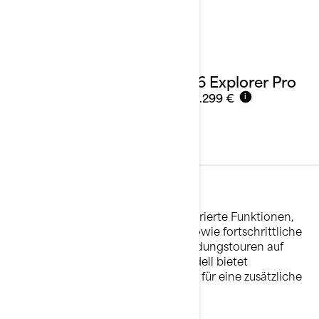
2026 Explorer Pro
Ab
24.299 €
i
Leistung
Hier finden Sie vom Rennsport inspirierte Funktionen,
um den Bojenkurs zu dominieren, sowie fortschrittliche
Technologie und Komfort für Erkundungstouren auf
hoher See. Jedes Performance-Modell bietet
dynamische Rotax Motorisierungen für eine zusätzliche
Dosis Adrenalin.