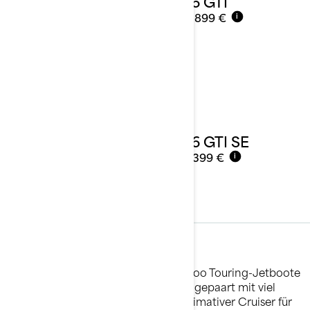
2026 GTI
Ab
14.899 €
i
2026 GTI SE
Ab
17.399 €
i
Touring
Erweitern Sie Ihren Horizont. Sea-Doo Touring-Jetboote
bieten branchenführende Stabilität gepaart mit viel
Komfort und Bequemlichkeit. Ihr ultimativer Cruiser für