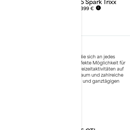
2026 Spark Trixx
Ab
11.399 €
i
Freizeit
Vielseitige und effiziente Jetboote, die sich an jedes
Abenteuer anpassen lassen. Die perfekte Möglichkeit für
die ganze Crew, eine Vielzahl von Freizeitaktivitäten auf
dem Wasser zu genießen. Viel Stauraum und zahlreiche
Zubehöroptionen für Zugsportarten und ganztägigen
Spaß.
Details ansehen