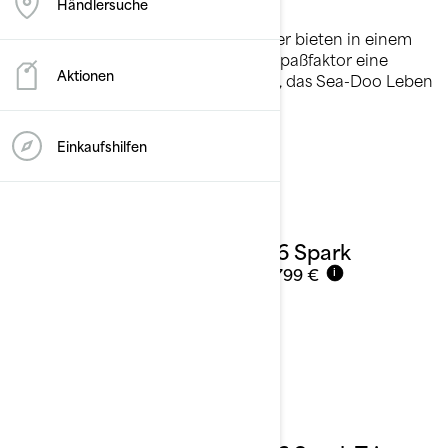
Rec Lite
Händlersuche
Die leichten, verspielten Aquascooter bieten in einem
unkomplizierten Paket mit hohem Spaßfaktor eine
Aktionen
äußerst erschwingliche Möglichkeit, das Sea-Doo Leben
zu beginnen.
Details ansehen
Einkaufshilfen
2026 Spark
Ab
8.799 €
i