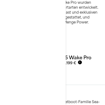
Die Modelle Sea-Doo Wake und Wake Pro wurden
speziell für Ihre bevorzugten Zugsportarten entwickelt.
Sie sind mit Board-Halterung, Zugmast und exklusiven
Funktionen wie dem Ski-Modus ausgestattet, und
sorgen so für gute Laune und jede Menge Power.
Details ansehen
2026 Wake Pro
Ab
24.199 €
i
Angelsport
Die speziell für Angler entwickelte Jetboot-Familie Sea-